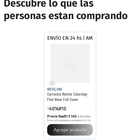
Descubre lo que las
personas estan comprando
ENVÍO EN 24 hs | AMBA
REVLON
Corrector Revlon Colorstay
Flex Wear Full Cover
-40%#10
Precio final
$
19
.
500
$
32
.
500
Precio sin impuestos nacionales
$16.116
Agregar producto