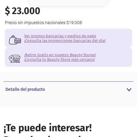
8
.
base
$
23
.
000
9
.
cher
Precio sin impuestos nacionales
$19.008
10
.
nyx
Ver promos bancarias y medios de pago
¡Consulta las promociones bancarias del día!
¡Retiro Gratis en nuestro Beauty Stores!
¡Consulta tu Beauty Store más cercano!
Detalle del producto
¡Te puede interesar!