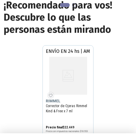
¡Recomendado para vos!
Descubre lo que las
personas están mirando
ENVÍO EN 24 hs | AMBA
RIMMEL
Corrector de Ojeras Rimmel
Kind & Free x 7 ml
Precio final
$
22
.
449
Precio sin impuestos nacionales
$18.553