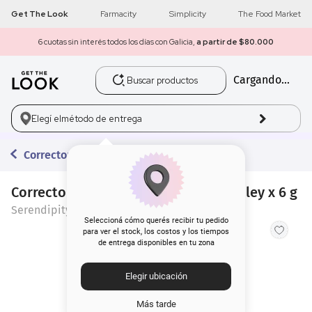
Get The Look
Farmacity
Simplicity
The Food Market
6 cuotas sin interés todos los días con Galicia,
a partir de $80.000
Buscar productos
Cargando...
1
.
get the look
2
.
máscara pestañas
Elegí el
método de entrega
3
.
loreal
Correctores
4
.
brochas
Corrector Líquido Hd Serendipity Bailey x 6 g
Serendipity
5
.
corrector
Seleccioná cómo querés recibir tu pedido
para ver el stock, los costos y los tiempos
de entrega disponibles en tu zona
6
.
rubor
Elegir ubicación
7
.
serum
Más tarde