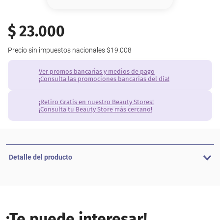
8
.
base
9
.
nyx
$
23
.
000
10
.
cher
Precio sin impuestos nacionales
$19.008
Ver promos bancarias y medios de pago
¡Consulta las promociones bancarias del día!
¡Retiro Gratis en nuestro Beauty Stores!
¡Consulta tu Beauty Store más cercano!
Detalle del producto
¡Te puede interesar!