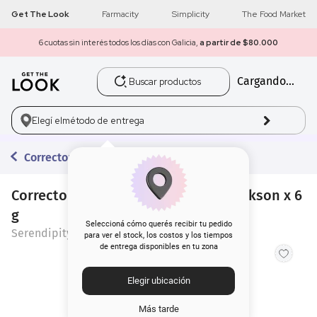
Get The Look
Farmacity
Simplicity
The Food Market
6 cuotas sin interés todos los días con Galicia,
a partir de $80.000
Buscar productos
Cargando...
1
.
get the look
2
.
máscara pestañas
Elegí el
método de entrega
3
.
loreal
Correctores
4
.
brochas
Corrector Líquido Hd Serendipity Jackson x 6
g
5
.
corrector
Seleccioná cómo querés recibir tu pedido
Serendipity
para ver el stock, los costos y los tiempos
de entrega disponibles en tu zona
6
.
rubor
Elegir ubicación
7
.
serum
Más tarde