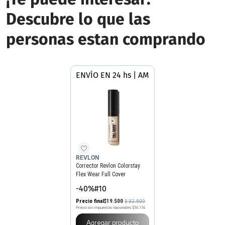
Descubre lo que las
personas estan comprando
ENVÍO EN 24 hs | AMBA
REVLON
Corrector Revlon Colorstay
Flex Wear Full Cover
-40%#10
Precio final
$
19
.
500
$
32
.
500
Precio sin impuestos nacionales
$16.116
Agregar producto