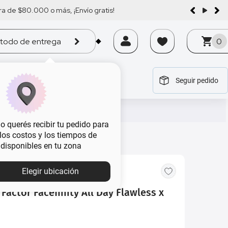
a de $80.000 o más, ¡Envío gratis!
todo de entrega
0
Seguir pedido
tegoría
tegoría
tegoría
tegoría
tegoría
 querés recibir tu pedido para
, los costos y los tiempos de
 disponibles en tu zona
MBA
Elegir ubicación
Factor Facefinity All Day Flawless x