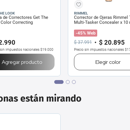
THE LOOK
RIMMEL
a de Correctores Get The
Corrector de Ojeras Rimmel 
Color Correcting
Multi-Tasker Concealer x 10 
-45% Web
2
.
990
$
20
.
895
$
37
.
991
 sin impuestos nacionales
$19.000
Precio sin impuestos nacionales
$1
Agregar producto
Elegir
color
sonas están mirando