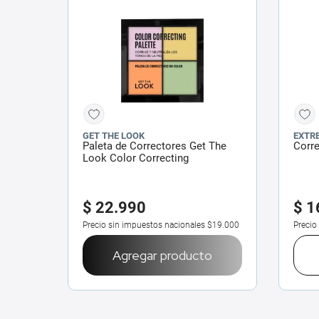
GET THE LOOK
EXTR
Paleta de Correctores Get The
Corr
Look Color Correcting
$
22
.
990
$
1
Precio sin impuestos nacionales
$19.000
Precio
Agregar producto