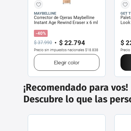
MAYBELLINE
GET 
Corrector de Ojeras Maybelline
Palet
Instant Age Rewind Eraser x 6 ml
Look 
-40%
$
22
.
794
$
2
$
37
.
990
Precio sin impuestos nacionales
$18.838
Precio
Elegir
color
¡Recomendado para vos!
Descubre lo que las per