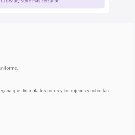
 tu Beauty Store más cercano!
uniforme.
egana que disimula los poros y las rojeces y cubre las