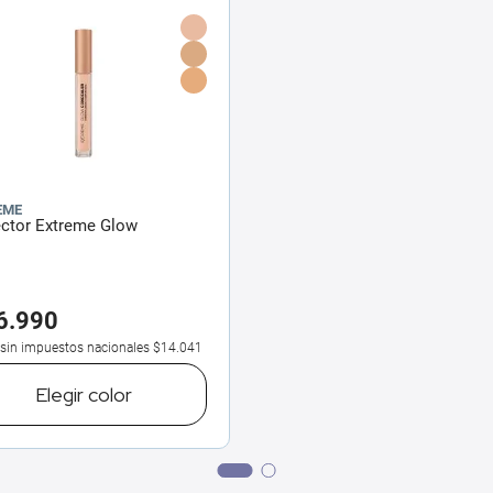
EME
ector Extreme Glow
6
.
990
 sin impuestos nacionales
$14.041
Elegir
color