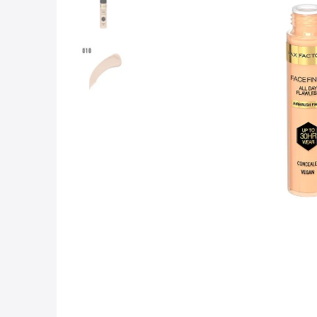
10
.
lab