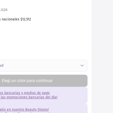
7
.
526
s nacionales
$12.512
Elegí
un
color
para continuar
os bancarias y medios de pago
 las promociones bancarias del día!
ratis en nuestro Beauty Stores!