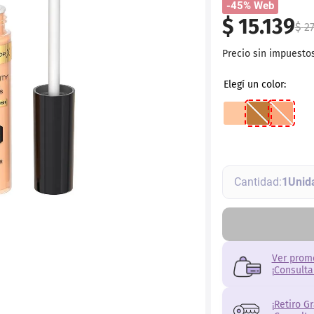
-45% Web
ial
$
15
.
139
$
2
Precio sin impuesto
1
Ver prom
¡Consulta
¡Retiro G