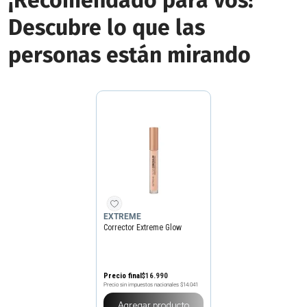
¡Recomendado para vos!
Descubre lo que las
personas están mirando
EXTREME
Corrector Extreme Glow
Precio final
$
16
.
990
Precio sin impuestos nacionales
$14.041
Agregar producto