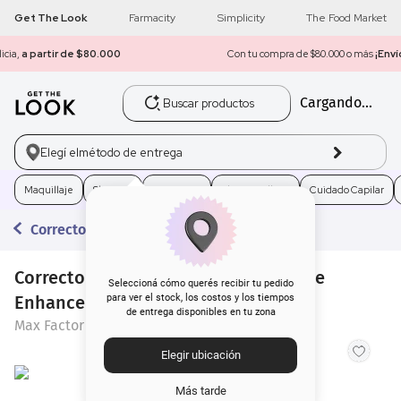
Get The Look
Farmacity
Simplicity
The Food Market
Con tu compra de $80.000 o más
¡Envío gratis a todo el país!
Buscar productos
Cargando...
1
.
get the look
2
.
máscara pestañas
Elegí el
método de entrega
3
.
loreal
Maquillaje
Skincare
Fragancias
Electro Belleza
Cuidado Capilar
Correctores
4
.
brochas
Corrector Max Factor Miracle Pure Eye
5
.
corrector
Seleccioná cómo querés recibir tu pedido
Enhancer x 10 ml
para ver el stock, los costos y los tiempos
de entrega disponibles en tu zona
6
.
rubor
Max Factor
Elegir ubicación
7
.
serum
Más tarde