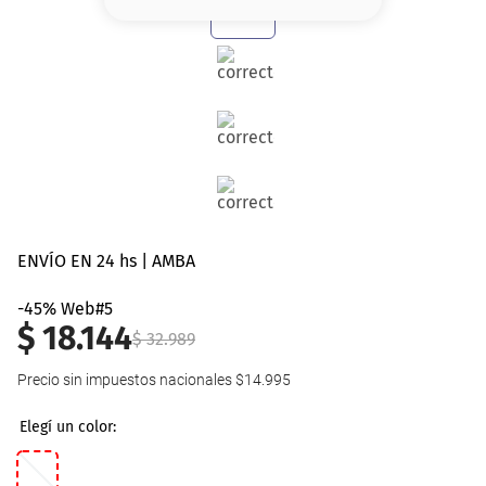
8
.
base
9
.
nyx
10
.
cher
ENVÍO EN 24 hs | AMBA
-45% Web#5
$
18
.
144
$
32
.
989
Precio sin impuestos nacionales
$14.995