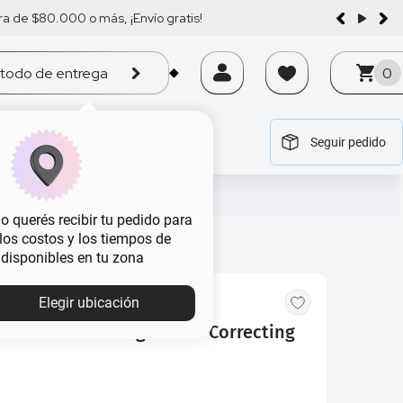
a de $80.000 o más, ¡Envío gratis!
todo de entrega
0
Seguir pedido
tegoría
tegoría
tegoría
tegoría
tegoría
 querés recibir tu pedido para
, los costos y los tiempos de
 disponibles en tu zona
Elegir ubicación
elline Instant Age Color Correcting