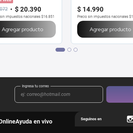
$
20
.
390
$
14
.
990
072
 sin impuestos nacionales
$16.851
Precio sin impuestos nacionales
$1
Agregar producto
Agregar producto
Online
Ayuda en vivo