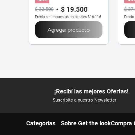
$
19
.
500
$
32
.
500
$
37
.
Precio sin impuestos nacionales
$16.116
Precio
Agregar producto
Categorías
Sobre Get the look
Compra 