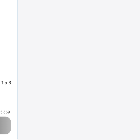
 1 x 8
5.669