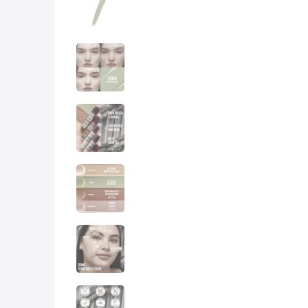
10
.
nyx