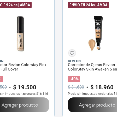
O EN 24 hs | AMBA
ENVÍO EN 24 hs | AMBA
ON
REVLON
ctor Revlon Colorstay Flex
Corrector de Ojeras Revlon
Full Cover
ColorStay Skin Awaken 5 en
ml
%
-40%
$
19
.
500
$
18
.
960
500
$
31
.
600
 sin impuestos nacionales
$16.116
Precio sin impuestos nacionales
$1
Agregar producto
Agregar producto