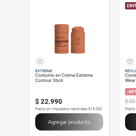
ENVÍ
EXTREME
REVL
Contorno en Crema Extreme
Corre
Contour Stick
Wear 
-40
$
22
.
990
$
32
.
Precio sin impuestos nacionales
$19.000
Precio
Agregar producto