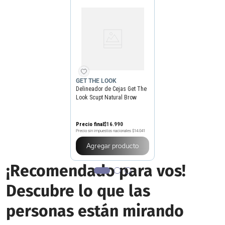
GET THE LOOK
Delineador de Cejas Get The
Look Scupt Natural Brow
Liner
Precio final
$
16
.
990
Precio sin impuestos nacionales
$14.041
Agregar producto
¡Recomendado para vos!
Descubre lo que las
personas están mirando