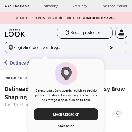
Get The Look
Farmacity
Simplicity
The Food Market
6 cuotas sin interés todos los días con Galicia,
a partir de $80.000
Buscar productos
1
.
get the look
Elegí el
método de entrega
2
.
máscara pestañas
Delineadores
3
.
loreal
4
.
brochas
NO HAY STOCK
Delineador de Cejas Get The Look Easy Brow
5
.
corrector
Seleccioná cómo querés recibir tu pedido
para ver el stock, los costos y los tiempos
Shaping
de entrega disponibles en tu zona
Get The Look
6
.
rubor
Elegir ubicación
7
.
serum
Más tarde