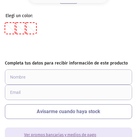
8
.
base
9
.
cher
10
.
nyx
Ver promos bancarias y medios de pago