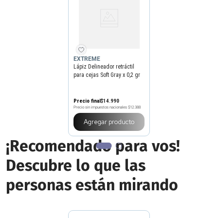
EXTREME
Lápiz Delineador retráctil
para cejas Soft Gray x 0,2 gr
Precio final
$
14
.
990
Precio sin impuestos nacionales
$12.388
Agregar producto
¡Recomendado para vos!
Descubre lo que las
personas están mirando