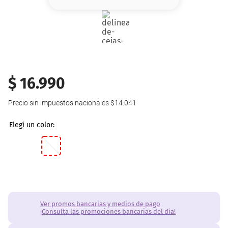
8
.
base
9
.
nyx
10
.
cher
$
16
.
990
Precio sin impuestos nacionales
$14.041
Ver promos bancarias y medios de pago
¡Consulta las promociones bancarias del día!