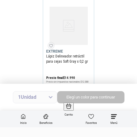
EXTREME
Lápiz Delineador retráctil
para cejas Soft Gray x 0,2 gr
Precio final
$
14
.
990
Precio sin impuestos nacionales
$12.388
Agregar producto
1
Elegí
un
color
para continuar
Carrito
Inicio
Beneficios
Favoritos