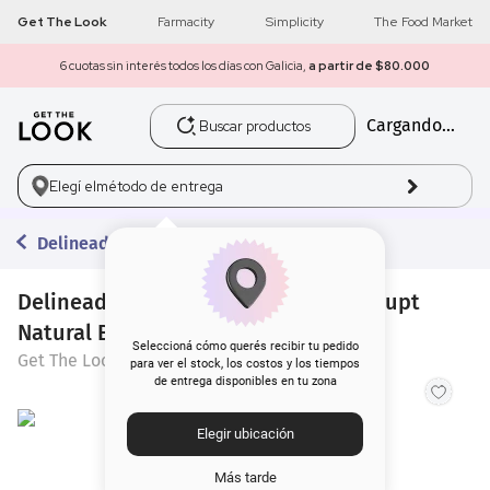
Get The Look
Farmacity
Simplicity
The Food Market
6 cuotas sin interés todos los días con Galicia,
a partir de $80.000
Buscar productos
Cargando...
1
.
get the look
2
.
máscara pestañas
Elegí el
método de entrega
3
.
loreal
Delineadores
4
.
brochas
Delineador de Cejas Get The Look Scupt
Natural Brow Liner
5
.
corrector
Seleccioná cómo querés recibir tu pedido
Get The Look
para ver el stock, los costos y los tiempos
de entrega disponibles en tu zona
6
.
rubor
Elegir ubicación
7
.
serum
Más tarde