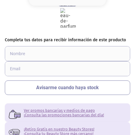
8
.
base
9
.
cher
10
.
nyx
Ver promos bancarias y medios de pago
¡Consulta las promociones bancarias del día!
¡Retiro Gratis en nuestro Beauty Stores!
¡Consulta tu Beauty Store más cercano!