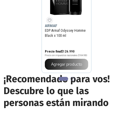
ARMAF
EDP Armaf Odyssey Homme
Black x 100 ml
Precio final
$
126
.
990
Precio sin impuestos nacionales
$104.950
Agregar producto
¡Recomendado para vos!
Descubre lo que las
personas están mirando