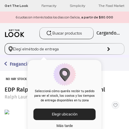
Get The Look
Farmacity
Simplicity
The Food Market
6 cuotas sin interés todos los días con Galicia,
a partir de $80.000
Buscar productos
Cargando...
1
.
get the look
2
.
máscara pestañas
Elegí el
método de entrega
3
.
loreal
Fragancias
4
.
brochas
NO HAY STOCK
EDP Ralph Lauren Red Extreme x 75 ml
5
.
corrector
Seleccioná cómo querés recibir tu pedido
para ver el stock, los costos y los tiempos
Ralph Lauren
de entrega disponibles en tu zona
6
.
rubor
Elegir ubicación
7
.
serum
Más tarde