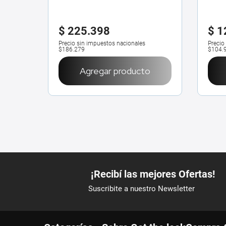
$
225
.
398
$
1
Precio sin impuestos nacionales
Precio
$186.279
$104.
Agregar producto