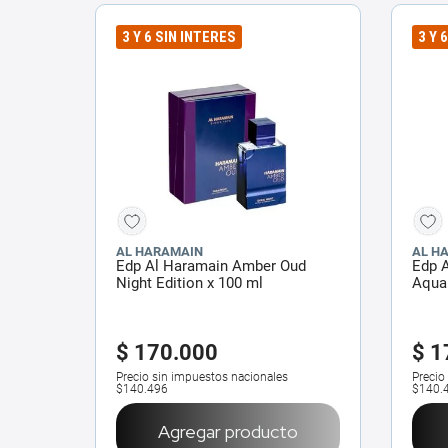
3 Y 6 SIN INTERES
3 Y 
AL HARAMAIN
AL H
Edp Al Haramain Amber Oud
Edp 
Night Edition x 100 ml
Aqua 
$
170
.
000
$
1
Precio sin impuestos nacionales
Precio
$140.496
$140.
Agregar producto