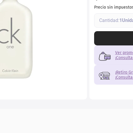
ial
Precio sin impuesto
1
Ver prom
¡Consulta
¡Retiro G
¡Consulta