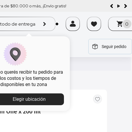
a de $80.000 o más, ¡Envío gratis!
todo de entrega
0
Seguir pedido
tegoría
tegoría
tegoría
tegoría
tegoría
 querés recibir tu pedido para
, los costos y los tiempos de
 disponibles en tu zona
Elegir ubicación
in One x 200 ml