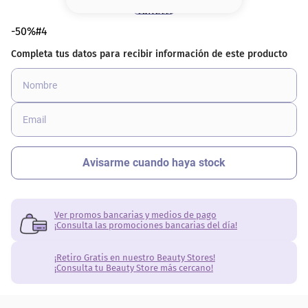
8
.
base
-50%#4
9
.
nyx
10
.
cher
Ver promos bancarias y medios de pago
¡Consulta las promociones bancarias del día!
¡Retiro Gratis en nuestro Beauty Stores!
¡Consulta tu Beauty Store más cercano!