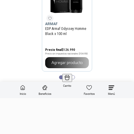
ARMAF
EDP Armaf Odyssey Homme
Black x 100 ml
Precio final
$
126
.
990
Precio sin impuestos nacionales
$104.950
Agregar producto
Carrito
Inicio
Beneficios
Favoritos