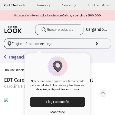
Get The Look
Farmacity
Simplicity
The Food Market
6 cuotas sin interés todos los días con Galicia,
a partir de $80.000
Buscar productos
Cargando...
1
.
get the look
2
.
máscara pestañas
Elegí el
método de entrega
3
.
loreal
Fragancias
4
.
brochas
NO HAY STOCK
EDT Carolina Herrera Bad Boy x 100 ml
5
.
corrector
Seleccioná cómo querés recibir tu pedido
para ver el stock, los costos y los tiempos
Carolina Herrera
de entrega disponibles en tu zona
6
.
rubor
Elegir ubicación
7
.
serum
Más tarde