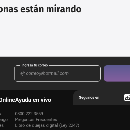
sonas están mirando
Online
Ayuda en vivo
s
0800-222-3559
pago
Preguntas Frecuentes
es
Libro de quejas digital (Ley 2247)