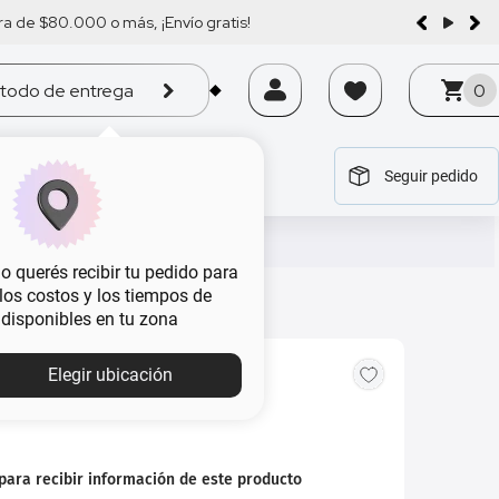
a de $80.000 o más, ¡Envío gratis!
todo de entrega
0
Seguir pedido
tegoría
tegoría
tegoría
tegoría
tegoría
 querés recibir tu pedido para
, los costos y los tiempos de
 disponibles en tu zona
Elegir ubicación
Herrera CH Men x 100 ml