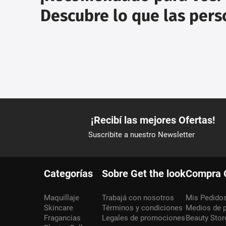
Descubre lo que las per
Categorías
Sobre Get the look
Compra 
Maquillaje
Trabajá con nosotros
Mis Pedido
Skincare
Términos y condiciones
Medios de 
Fragancias
Legales de promociones
Beauty Stor