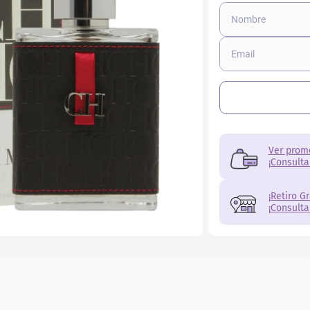
ial
Ver prom
¡Consulta
¡Retiro G
¡Consulta