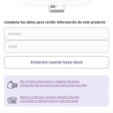
8
.
serum
9
.
cher
10
.
labial
Ver promos bancarias y medios de pago
¡Consulta las promociones bancarias del día!
¡Retiro Gratis en nuestro Beauty Stores!
¡Consulta tu Beauty Store más cercano!