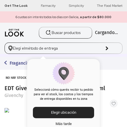
Get The Look
Farmacity
Simplicity
The Food Market
6 cuotas sin interés todos los días con Galicia,
a partir de $80.000
Buscar productos
Cargando...
1
.
get the look
2
.
máscara pestañas
Elegí el
método de entrega
3
.
loreal
Fragancias
4
.
brochas
NO HAY STOCK
EDT Givenchy Gentlemen Only x 100 ml
5
.
corrector
Seleccioná cómo querés recibir tu pedido
para ver el stock, los costos y los tiempos
Givenchy
de entrega disponibles en tu zona
6
.
rubor
Elegir ubicación
7
.
base
Más tarde