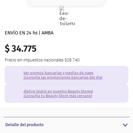
8
.
base
9
.
cher
10
.
nyx
ENVÍO EN 24 hs | AMBA
$
34
.
775
Precio sin impuestos nacionales
$28.740
Ver promos bancarias y medios de pago
¡Consulta las promociones bancarias del día!
¡Retiro Gratis en nuestro Beauty Stores!
¡Consulta tu Beauty Store más cercano!
Detalle del producto