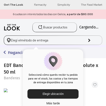
Get The Look
Farmacity
Simplicity
The Food Market
6 cuotas sin interés todos los días con Galicia,
a partir de $80.000
Buscar productos
Cargando...
1
.
get the look
2
.
máscara pestañas
Elegí el
método de entrega
3
.
loreal
Fragancias
4
.
brochas
EDT Banderas King Of Seduction Absolute x
50 ml
5
.
corrector
Seleccioná cómo querés recibir tu pedido
Banderas
para ver el stock, los costos y los tiempos
de entrega disponibles en tu zona
6
.
rubor
Elegir ubicación
7
.
serum
Más tarde