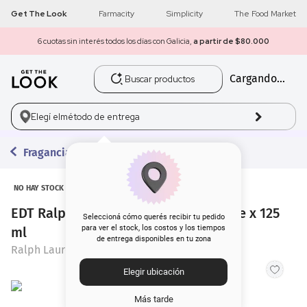
Get The Look
Farmacity
Simplicity
The Food Market
6 cuotas sin interés todos los días con Galicia,
a partir de $80.000
Buscar productos
Cargando...
1
.
get the look
2
.
máscara pestañas
Elegí el
método de entrega
3
.
loreal
Fragancias
4
.
brochas
NO HAY STOCK
EDT Ralph Lauren Polo Blue Ultrablue x 125
5
.
corrector
Seleccioná cómo querés recibir tu pedido
para ver el stock, los costos y los tiempos
ml
de entrega disponibles en tu zona
6
.
rubor
Ralph Lauren
Elegir ubicación
7
.
serum
Más tarde