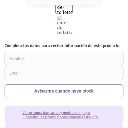
8
.
base
9
.
nyx
10
.
cher
Ver promos bancarias y medios de pago
¡Consulta las promociones bancarias del día!