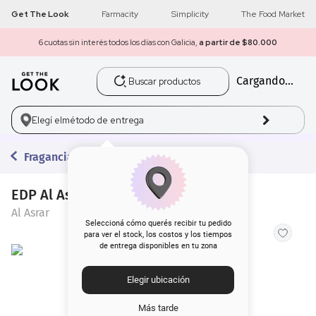
Get The Look
Farmacity
Simplicity
The Food Market
6 cuotas sin interés todos los días con Galicia,
a partir de $80.000
Buscar productos
Cargando...
1
.
get the look
2
.
máscara pestañas
Elegí el
método de entrega
3
.
loreal
Fragancias
4
.
brochas
EDP Al Asrar Ghayra x 100 ml
Al Asrar
5
.
corrector
Seleccioná cómo querés recibir tu pedido
para ver el stock, los costos y los tiempos
de entrega disponibles en tu zona
6
.
rubor
Elegir ubicación
7
.
base
Más tarde