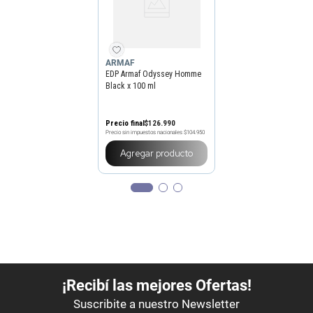
ARMAF
EDP Armaf Odyssey Homme
Black x 100 ml
Precio final
$
126
.
990
Precio sin impuestos nacionales
$104.950
Agregar producto