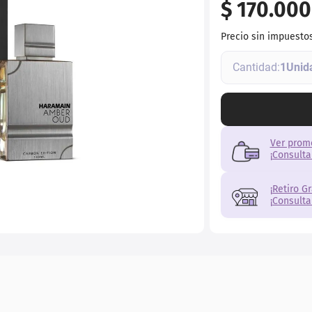
$
170
.
000
r
Precio sin impuesto
1
Ver prom
¡Consulta
¡Retiro G
¡Consulta