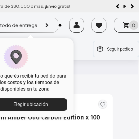
a de $80.000 o más, ¡Envío gratis!
todo de entrega
0
Seguir pedido
tegoría
tegoría
tegoría
tegoría
tegoría
 querés recibir tu pedido para
, los costos y los tiempos de
 disponibles en tu zona
Elegir ubicación
in Amber Oud Carbon Edition x 100