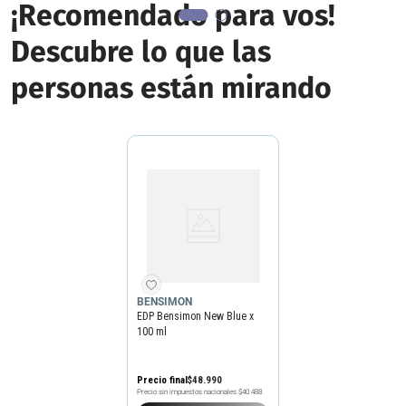
¡Recomendado para vos!
Descubre lo que las
personas están mirando
BENSIMON
EDP Bensimon New Blue x
100 ml
Precio final
$
48
.
990
Precio sin impuestos nacionales
$40.488