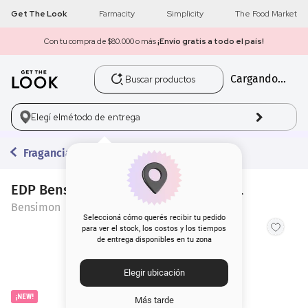
Get The Look
Farmacity
Simplicity
The Food Market
Con tu compra de $80.000 o más
¡Envío gratis a todo el país!
Buscar productos
Cargando...
1
.
get the look
2
.
máscara pestañas
Elegí el
método de entrega
3
.
loreal
Fragancias
4
.
brochas
EDP Bensimon Bold Insignia x 100 ml
Bensimon
5
.
corrector
Seleccioná cómo querés recibir tu pedido
para ver el stock, los costos y los tiempos
de entrega disponibles en tu zona
6
.
rubor
Elegir ubicación
7
.
base
¡NEW!
Más tarde