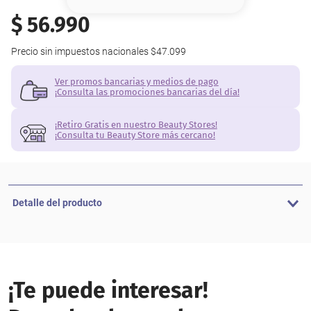
8
.
serum
$
56
.
990
9
.
cher
Precio sin impuestos nacionales
$47.099
10
.
labial
Ver promos bancarias y medios de pago
¡Consulta las promociones bancarias del día!
¡Retiro Gratis en nuestro Beauty Stores!
¡Consulta tu Beauty Store más cercano!
Detalle del producto
¡Te puede interesar!