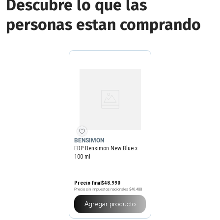
Descubre lo que las
personas estan comprando
BENSIMON
EDP Bensimon New Blue x
100 ml
Precio final
$
48
.
990
Precio sin impuestos nacionales
$40.488
Agregar producto