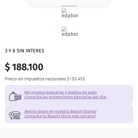
8
.
serum
9
.
cher
10
.
contorno
3 Y 6 SIN INTERES
$
188
.
100
Precio sin impuestos nacionales
$155.455
Ver promos bancarias y medios de pago
¡Consulta las promociones bancarias del día!
¡Retiro Gratis en nuestro Beauty Stores!
¡Consulta tu Beauty Store más cercano!