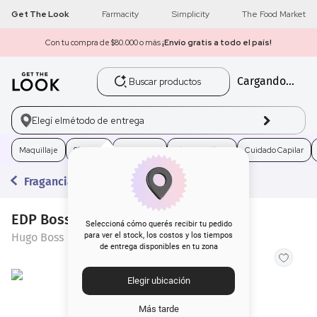
Get The Look
Farmacity
Simplicity
The Food Market
Con tu compra de $80.000 o más
¡Envío gratis a todo el país!
Buscar productos
Cargando...
1
.
get the look
2
.
máscara pestañas
Elegí el
método de entrega
3
.
brochas
Maquillaje
Skincare
Fragancias
Electro Belleza
Cuidado Capilar
Fragancias
4
.
loreal
EDP Boss Bottled For Men x 50 ml
5
.
corrector
Seleccioná cómo querés recibir tu pedido
Hugo Boss
para ver el stock, los costos y los tiempos
de entrega disponibles en tu zona
6
.
rubor
Elegir ubicación
7
.
base
Más tarde