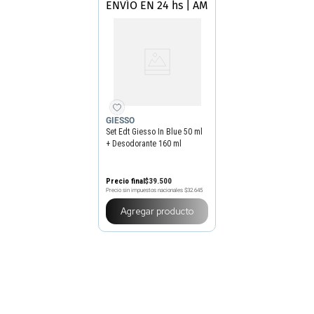
ENVÍO EN 24 hs | AMBA
GIESSO
Set Edt Giesso In Blue 50 ml
+ Desodorante 160 ml
Precio final
$
39
.
500
Precio sin impuestos nacionales
$32.645
Agregar producto