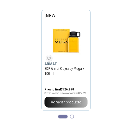
¡NEW!
ARMAF
EDP Armaf Odyssey Mega x
100 ml
Precio final
$
126
.
990
Precio sin impuestos nacionales
$104.950
Agregar producto