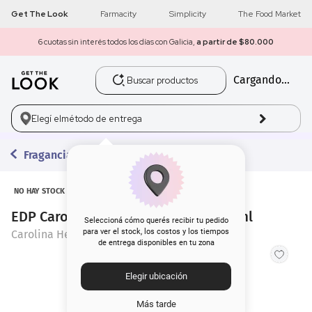
Get The Look
Farmacity
Simplicity
The Food Market
6 cuotas sin interés todos los días con Galicia,
a partir de $80.000
Buscar productos
Cargando...
1
.
get the look
2
.
máscara pestañas
Elegí el
método de entrega
3
.
loreal
Fragancias
4
.
brochas
NO HAY STOCK
EDP Carolina Herrera 212 Men x 100 ml
5
.
corrector
Seleccioná cómo querés recibir tu pedido
para ver el stock, los costos y los tiempos
Carolina Herrera
de entrega disponibles en tu zona
6
.
rubor
Elegir ubicación
7
.
serum
Más tarde