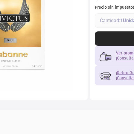
ial
Precio sin impuesto
1
Ver prom
¡Consulta
¡Retiro G
¡Consulta