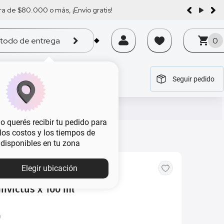
a de $80.000 o más, ¡Envío gratis!
todo de entrega
0
Seguir pedido
tegoría
tegoría
tegoría
tegoría
tegoría
 querés recibir tu pedido para
, los costos y los tiempos de
 disponibles en tu zona
Elegir ubicación
nvictus x 100 ml
0