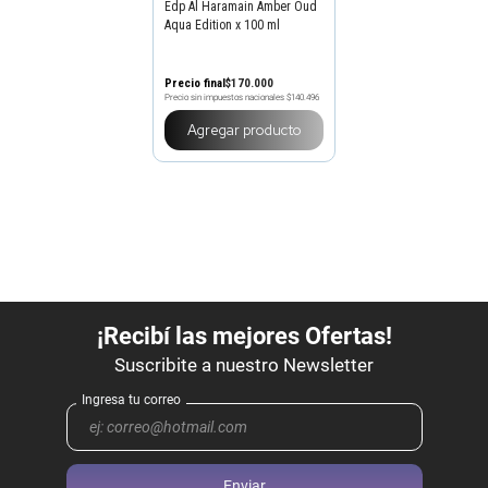
Edp Al Haramain Amber Oud
Aqua Edition x 100 ml
Precio final
$
170
.
000
Precio sin impuestos nacionales
$140.496
Agregar producto
Enviar