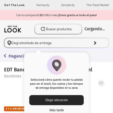
Get The Look
Farmacity
Simplicity
The Food Market
Con tu compra de $80.000 o más
¡Envío gratis a todo el país!
Buscar productos
Cargando...
1
.
get the look
2
.
máscara pestañas
Elegí el
método de entrega
3
.
loreal
Fragancias
4
.
brochas
EDT Banderas Blue Seduction x 200 ml
Banderas
5
.
corrector
Seleccioná cómo querés recibir tu pedido
para ver el stock, los costos y los tiempos
de entrega disponibles en tu zona
6
.
rubor
Elegir ubicación
7
.
base
3 Y 6 SIN INTERES
Más tarde