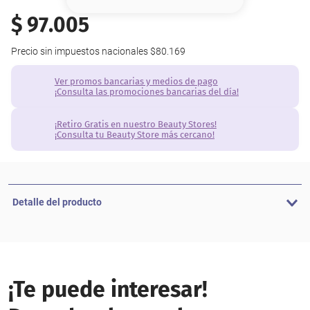
8
.
serum
$
97
.
005
9
.
cher
Precio sin impuestos nacionales
$80.169
10
.
labial
Ver promos bancarias y medios de pago
¡Consulta las promociones bancarias del día!
¡Retiro Gratis en nuestro Beauty Stores!
¡Consulta tu Beauty Store más cercano!
Detalle del producto
¡Te puede interesar!