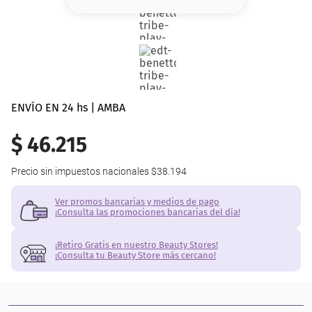
8
.
base
9
.
cher
10
.
nyx
ENVÍO EN 24 hs | AMBA
$
46
.
215
Precio sin impuestos nacionales
$38.194
Ver promos bancarias y medios de pago
¡Consulta las promociones bancarias del día!
¡Retiro Gratis en nuestro Beauty Stores!
¡Consulta tu Beauty Store más cercano!