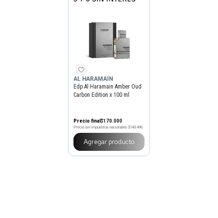
AL HARAMAIN
Edp Al Haramain Amber Oud
Carbon Edition x 100 ml
Precio final
$
170
.
000
Precio sin impuestos nacionales
$140.496
Agregar producto