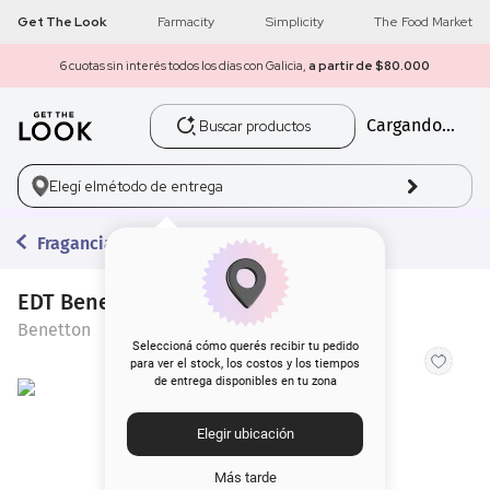
Get The Look
Farmacity
Simplicity
The Food Market
6 cuotas sin interés todos los días con Galicia,
a partir de $80.000
Buscar productos
Cargando...
1
.
get the look
2
.
máscara pestañas
Elegí el
método de entrega
3
.
loreal
Fragancias
4
.
brochas
EDT Benetton Tribe Play x 90 ml
Benetton
5
.
corrector
Seleccioná cómo querés recibir tu pedido
para ver el stock, los costos y los tiempos
de entrega disponibles en tu zona
6
.
rubor
Elegir ubicación
7
.
serum
Más tarde