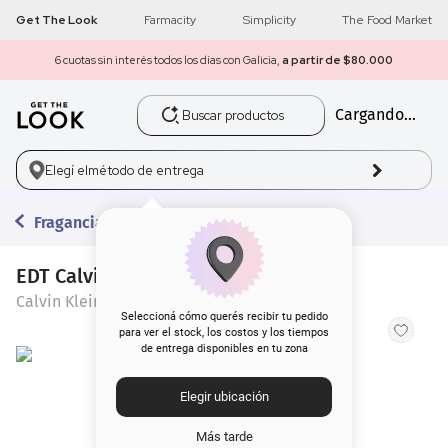
Get The Look
Farmacity
Simplicity
The Food Market
6 cuotas sin interés todos los días con Galicia,
a partir de $80.000
Buscar productos
Cargando...
1
.
get the look
2
.
máscara pestañas
Elegí el
método de entrega
3
.
loreal
Fragancias
4
.
brochas
EDT Calvin Klein Defy x 50 ml
Calvin Klein
5
.
corrector
Seleccioná cómo querés recibir tu pedido
para ver el stock, los costos y los tiempos
de entrega disponibles en tu zona
6
.
rubor
Elegir ubicación
7
.
serum
Más tarde