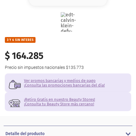
8
.
base
9
.
cher
10
.
nyx
3 Y 6 SIN INTERES
$
164
.
285
Precio sin impuestos nacionales
$135.773
Ver promos bancarias y medios de pago
¡Consulta las promociones bancarias del día!
¡Retiro Gratis en nuestro Beauty Stores!
¡Consulta tu Beauty Store más cercano!
Detalle del producto