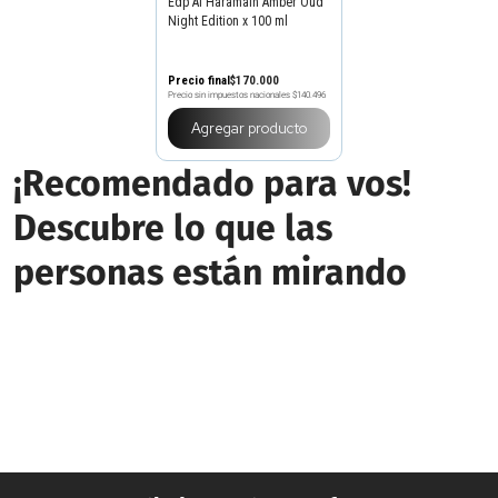
Edp Al Haramain Amber Oud
Night Edition x 100 ml
Precio final
$
170
.
000
Precio sin impuestos nacionales
$140.496
Agregar producto
¡Recomendado para vos!
Descubre lo que las
personas están mirando