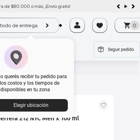
a de $80.000 o más, ¡Envío gratis!
todo de entrega
0
Seguir pedido
tegoría
tegoría
tegoría
tegoría
tegoría
 querés recibir tu pedido para
, los costos y los tiempos de
 disponibles en tu zona
Elegir ubicación
errera 212 NYC Men x 100 ml
0