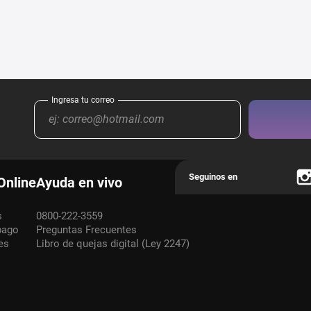
Online
Ayuda en vivo
s
0800-222-3559
pago
Preguntas Frecuentes
es
Libro de quejas digital (Ley 2247)