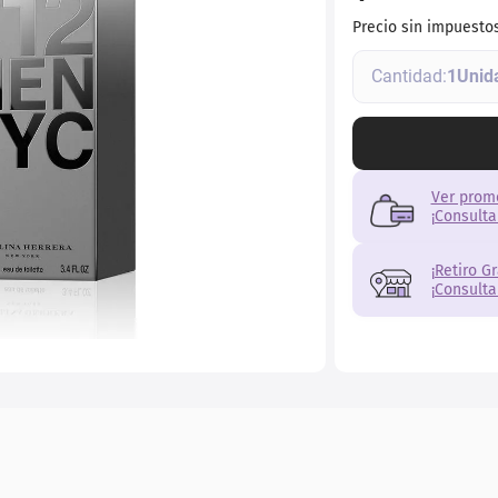
ial
Precio sin impuesto
1
Ver prom
¡Consulta
¡Retiro G
¡Consulta