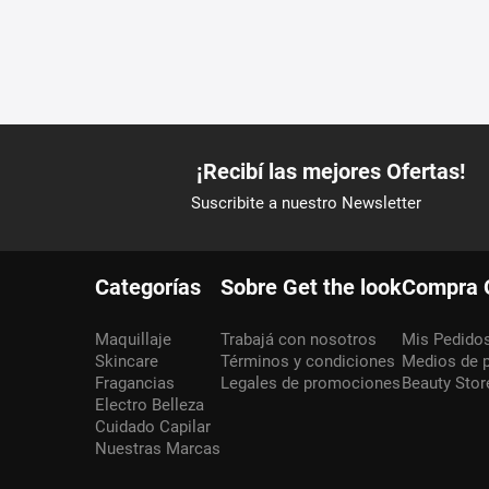
Categorías
Sobre Get the look
Compra 
Maquillaje
Trabajá con nosotros
Mis Pedido
Skincare
Términos y condiciones
Medios de 
Fragancias
Legales de promociones
Beauty Stor
Electro Belleza
Cuidado Capilar
Nuestras Marcas