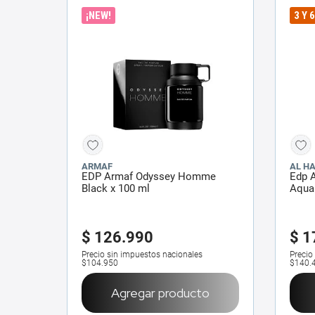
¡NEW!
3 Y 
ARMAF
AL H
EDP Armaf Odyssey Homme
Edp 
Black x 100 ml
Aqua 
$
126
.
990
$
1
Precio sin impuestos nacionales
Precio
$104.950
$140.
Agregar producto