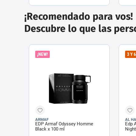
¡Recomendado para vos!
Descubre lo que las per
¡NEW!
3 Y 
ARMAF
AL H
EDP Armaf Odyssey Homme
Edp 
Black x 100 ml
Night