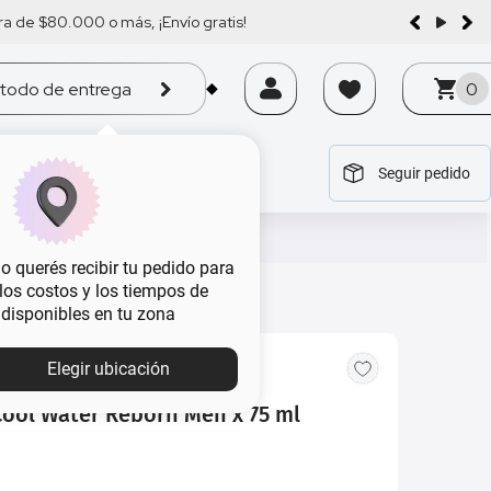
a de $80.000 o más, ¡Envío gratis!
todo de entrega
0
Seguir pedido
tegoría
tegoría
tegoría
tegoría
tegoría
 querés recibir tu pedido para
, los costos y los tiempos de
 disponibles en tu zona
Elegir ubicación
Cool Water Reborn Men x 75 ml