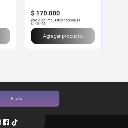
$
170
.
000
Precio sin impuestos nacionales
$140.496
Agregar producto
Enviar