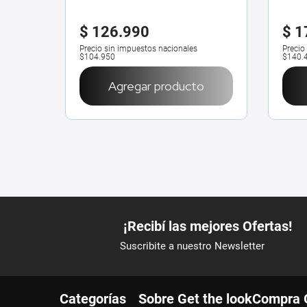
$
126
.
990
$
1
Precio sin impuestos nacionales
Precio
$104.950
$140.
Agregar producto
Categorías
Sobre Get the look
Compra 