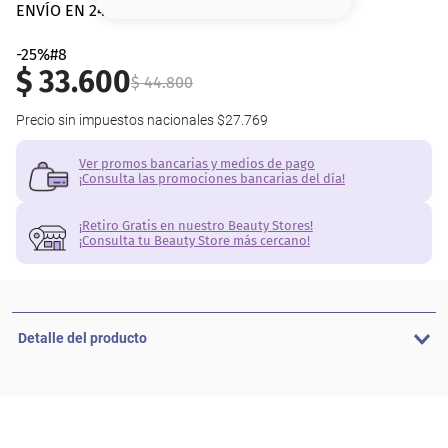
8
.
serum
ENVÍO EN 24 hs | AMBA
9
.
cher
-25%#8
$
33
.
600
$
44
.
800
10
.
labial
Precio sin impuestos nacionales
$27.769
Ver promos bancarias y medios de pago
¡Consulta las promociones bancarias del día!
¡Retiro Gratis en nuestro Beauty Stores!
¡Consulta tu Beauty Store más cercano!
Detalle del producto