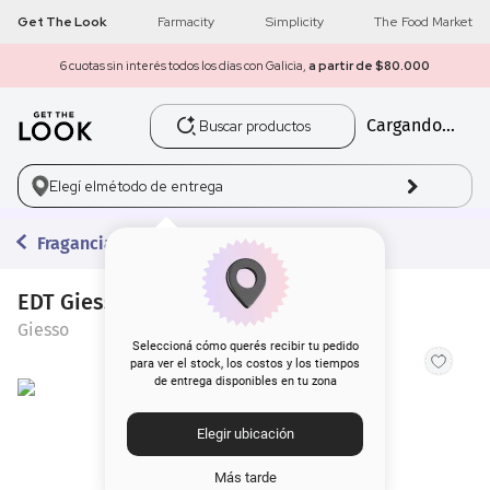
Get The Look
Farmacity
Simplicity
The Food Market
6 cuotas sin interés todos los días con Galicia,
a partir de $80.000
Buscar productos
Cargando...
1
.
get the look
2
.
máscara pestañas
Elegí el
método de entrega
3
.
loreal
Fragancias
4
.
brochas
EDT Giesso Esencia Hombre x 100 ml
Giesso
5
.
corrector
Seleccioná cómo querés recibir tu pedido
para ver el stock, los costos y los tiempos
de entrega disponibles en tu zona
6
.
rubor
Elegir ubicación
7
.
base
Más tarde