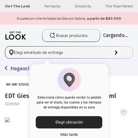
Get The Look
Farmacity
Simplicity
The Food Market
6 cuotas sin interés todos los días con Galicia,
a partir de $80.000
Buscar productos
Cargando...
1
.
get the look
2
.
máscara pestañas
Elegí el
método de entrega
3
.
loreal
Fragancias
4
.
brochas
NO HAY STOCK
EDT Giesso Naturaleza Hombre x 100 ml
5
.
corrector
Seleccioná cómo querés recibir tu pedido
para ver el stock, los costos y los tiempos
Giesso
de entrega disponibles en tu zona
6
.
rubor
Elegir ubicación
7
.
serum
Más tarde