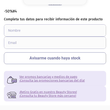
8
.
base
-50%#4
9
.
cher
10
.
nyx
Ver promos bancarias y medios de pago
¡Consulta las promociones bancarias del día!
¡Retiro Gratis en nuestro Beauty Stores!
¡Consulta tu Beauty Store más cercano!