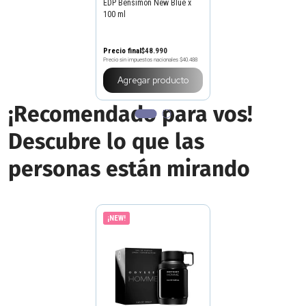
EDP Bensimon New Blue x
100 ml
Precio final
$
48
.
990
Precio sin impuestos nacionales
$40.488
Agregar producto
¡Recomendado para vos!
Descubre lo que las
personas están mirando
¡NEW!