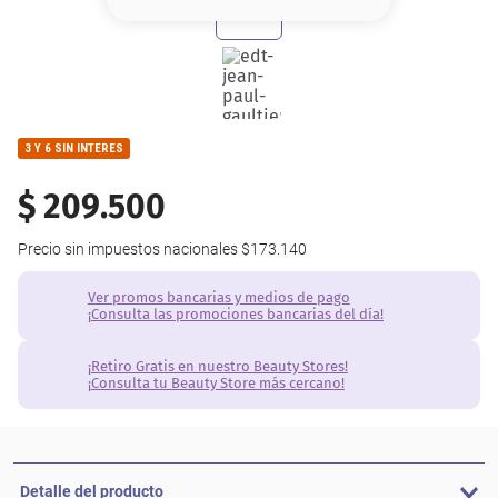
8
.
base
9
.
nyx
10
.
cher
3 Y 6 SIN INTERES
$
209
.
500
Precio sin impuestos nacionales
$173.140
Ver promos bancarias y medios de pago
¡Consulta las promociones bancarias del día!
¡Retiro Gratis en nuestro Beauty Stores!
¡Consulta tu Beauty Store más cercano!
Detalle del producto