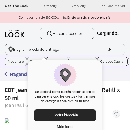
Get The Look
Farmacity
Simplicity
The Food Market
Con tu compra de $80.000 o más
¡Envío gratis a todo el país!
Buscar productos
Cargando...
1
.
get the look
2
.
máscara pestañas
Elegí el
método de entrega
3
.
loreal
Maquillaje
Skincare
Fragancias
Electro Belleza
Cuidado Capilar
Fragancias
4
.
brochas
EDT Jean Paul Gaultier Scandal Pour Refill x
5
.
corrector
Seleccioná cómo querés recibir tu pedido
50 ml
para ver el stock, los costos y los tiempos
de entrega disponibles en tu zona
6
.
rubor
Jean Paul Gaultier
Elegir ubicación
7
.
serum
Más tarde