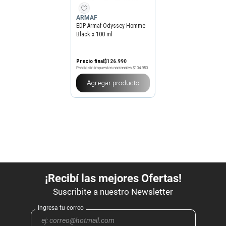
ARMAF
EDP Armaf Odyssey Homme
Black x 100 ml
Precio final
$
126
.
990
Precio sin impuestos nacionales
$104.950
Agregar producto