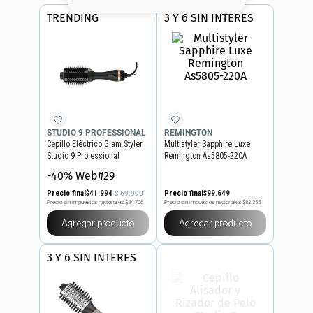
8
.
base
TRENDING
3 Y 6 SIN INTERES
9
.
cher
10
.
nyx
STUDIO 9 PROFESSIONAL
REMINGTON
Cepillo Eléctrico Glam Styler
Multistyler Sapphire Luxe
Studio 9 Professional
Remington As5805-220A
-40% Web#29
Precio final
$
41
.
994
Precio final
$
99
.
649
$
69
.
990
Precio sin impuestos nacionales
$34.706
Precio sin impuestos nacionales
$82.355
Agregar producto
Agregar producto
3 Y 6 SIN INTERES