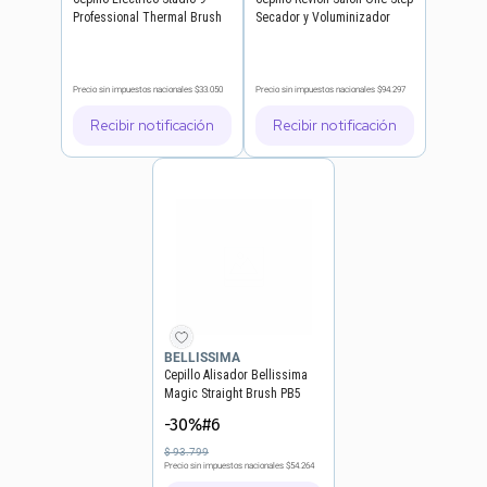
Professional Thermal Brush
Secador y Voluminizador
Negro
Precio sin impuestos nacionales
$33.050
Precio sin impuestos nacionales
$94.297
Recibir notificación
Recibir notificación
BELLISSIMA
Cepillo Alisador Bellissima
Magic Straight Brush PB5
100
-30%#6
$
93
.
799
Precio sin impuestos nacionales
$54.264