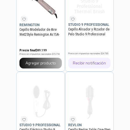
STUDIO 9 PROFESSIONAL
REMINGTON
Cepillo Alisador y Rizador de
Cepillo Modelador de Aire
Pelo Studio 9 Professional
Wet2Style Remington As15A-
Thermal Brush
220A
Precio final
$
89
.
199
Precio sin impuestos nacionales
$24.785
Precio sin impuestos nacionales
$73.718
Agregar producto
Recibir notificación
STUDIO 9 PROFESSIONAL
REVLON
Cepillo Eléctrico Studio 9
Cepillo Revlon Salón One-Step