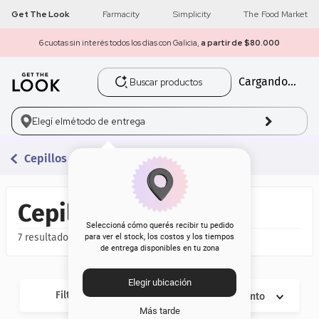
Get The Look
Farmacity
Simplicity
The Food Market
6 cuotas sin interés todos los días con Galicia,
a partir de $80.000
Buscar productos
Cargando...
1
.
get the look
2
.
máscara pestañas
Elegí el
método de entrega
3
.
loreal
Cepillos
4
.
brochas
Cepillos
5
.
corrector
Seleccioná cómo querés recibir tu pedido
7
para ver el stock, los costos y los tiempos
de entrega disponibles en tu zona
6
.
rubor
Elegir ubicación
7
.
serum
Filtros
Descuento
Más tarde