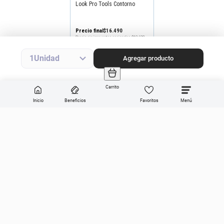
Look Pro Tools Contorno
Compacta N40
Precio final
$
16
.
490
Precio sin impuestos nacionales
$13.628
Agregar producto
1
Agregar producto
Carrito
Inicio
Beneficios
Favoritos
Enviar