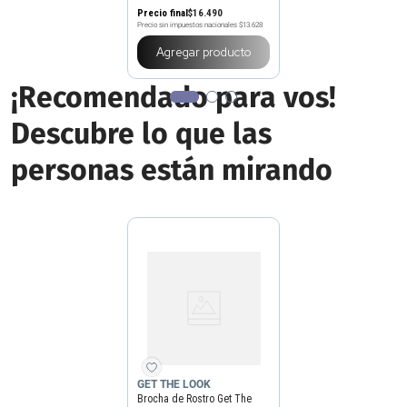
Precio final
$
16
.
490
Precio sin impuestos nacionales
$13.628
Agregar producto
¡Recomendado para vos!
Descubre lo que las
personas están mirando
GET THE LOOK
Brocha de Rostro Get The