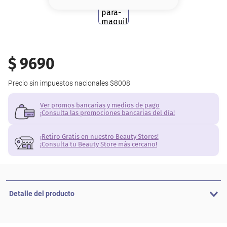
8
.
serum
9
.
cher
10
.
contorno
$
9690
Precio sin impuestos nacionales
$8008
Ver promos bancarias y medios de pago
¡Consulta las promociones bancarias del día!
¡Retiro Gratis en nuestro Beauty Stores!
¡Consulta tu Beauty Store más cercano!
Detalle del producto