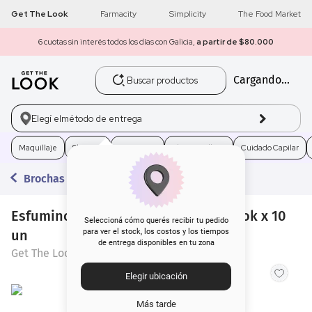
Get The Look
Farmacity
Simplicity
The Food Market
6 cuotas sin interés todos los días con Galicia,
a partir de $80.000
Buscar productos
Cargando...
1
.
get the look
2
.
máscara pestañas
Elegí el
método de entrega
3
.
brochas
Maquillaje
Skincare
Fragancias
Electro Belleza
Cuidado Capilar
Brochas y Pinceles
4
.
loreal
Esfuminos para Sombras Get The Look x 10
5
.
corrector
Seleccioná cómo querés recibir tu pedido
un
para ver el stock, los costos y los tiempos
de entrega disponibles en tu zona
6
.
rubor
Get The Look
Elegir ubicación
7
.
base
Más tarde