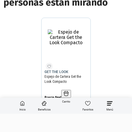
GET THE LOOK
Espejo de Cartera Get the
Look Compacto
Precio final
$
9990
Precio sin impuestos nacionales
$8256
Agregar producto
Carrito
Inicio
Beneficios
Favoritos