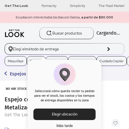
Get The Look
Farmacity
Simplicity
The Food Market
6 cuotas sin interés todos los días con Galicia,
a partir de $80.000
Buscar productos
Cargando...
1
.
get the look
2
.
máscara pestañas
Elegí el
método de entrega
3
.
loreal
Maquillaje
Skincare
Fragancias
Electro Belleza
Cuidado Capilar
Espejos
4
.
brochas
5
.
corrector
NO HAY STOCK
Seleccioná cómo querés recibir tu pedido
para ver el stock, los costos y los tiempos
Espejo con Aumento Get The Look
de entrega disponibles en tu zona
6
.
rubor
Metalizado
Get The Look
Elegir ubicación
7
.
serum
Más tarde