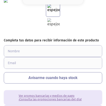
8
.
base
9
.
nyx
10
.
cher
Ver promos bancarias y medios de pago
¡Consulta las promociones bancarias del día!