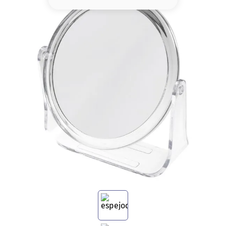
8
.
base
9
.
nyx
10
.
cher