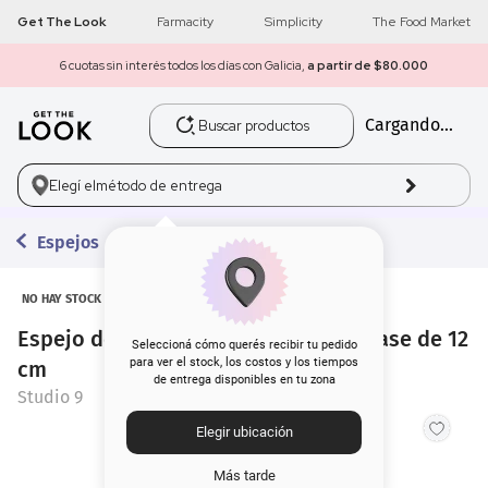
Get The Look
Farmacity
Simplicity
The Food Market
6 cuotas sin interés todos los días con Galicia,
a partir de $80.000
Buscar productos
Cargando...
1
.
get the look
2
.
máscara pestañas
Elegí el
método de entrega
3
.
loreal
Espejos
4
.
brochas
NO HAY STOCK
Espejo de Maquillaje Studio 9 con Base de 12
5
.
corrector
Seleccioná cómo querés recibir tu pedido
para ver el stock, los costos y los tiempos
cm
de entrega disponibles en tu zona
6
.
rubor
Studio 9
Elegir ubicación
7
.
serum
Más tarde