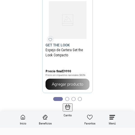
GET THE LOOK
Espejo de Cartera Get the
Look Compacto
Precio final
$
9990
Precio sin impuestos nacionales
$8256
Agregar producto
Carrito
Inicio
Beneficios
Favoritos