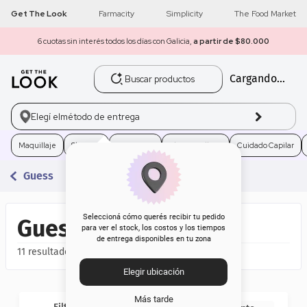
Get The Look
Farmacity
Simplicity
The Food Market
6 cuotas sin interés todos los días con Galicia,
a partir de $80.000
Buscar productos
Cargando...
1
.
get the look
2
.
máscara pestañas
Elegí el
método de entrega
3
.
loreal
Maquillaje
Skincare
Fragancias
Electro Belleza
Cuidado Capilar
Guess
4
.
brochas
5
.
corrector
Seleccioná cómo querés recibir tu pedido
Guess
para ver el stock, los costos y los tiempos
de entrega disponibles en tu zona
6
.
rubor
11
Elegir ubicación
7
.
serum
Más tarde