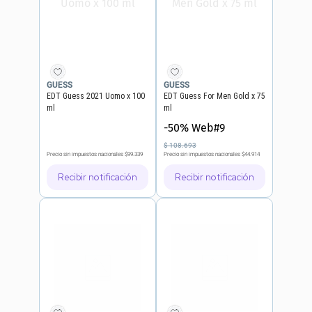
GUESS
GUESS
EDT Guess 2021 Uomo x 100
EDT Guess For Men Gold x 75
ml
ml
-50% Web#9
$
108
.
693
Precio sin impuestos nacionales
$99.339
Precio sin impuestos nacionales
$44.914
Recibir notificación
Recibir notificación