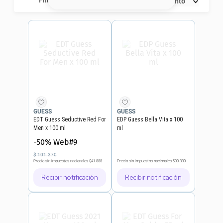
Filtros
Descuento
8
.
base
9
.
nyx
10
.
cher
GUESS
GUESS
EDT Guess Seductive Red For
EDP Guess Bella Vita x 100
Men x 100 ml
ml
-50% Web#9
$
101
.
370
Precio sin impuestos nacionales
$41.888
Precio sin impuestos nacionales
$99.339
Recibir notificación
Recibir notificación