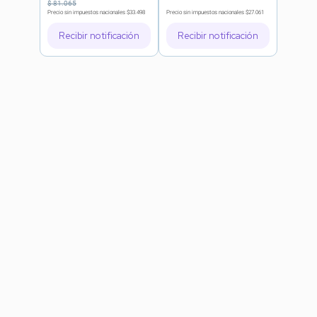
$
81
.
065
Precio sin impuestos nacionales
$33.498
Precio sin impuestos nacionales
$27.061
Recibir notificación
Recibir notificación