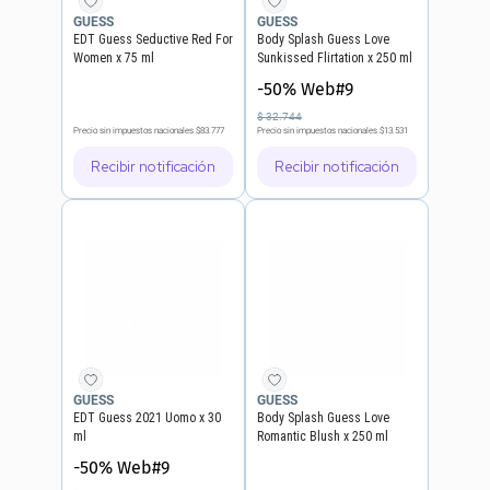
GUESS
GUESS
EDT Guess Seductive Red For
Body Splash Guess Love
Women x 75 ml
Sunkissed Flirtation x 250 ml
-50% Web#9
$
32
.
744
Precio sin impuestos nacionales
$83.777
Precio sin impuestos nacionales
$13.531
Recibir notificación
Recibir notificación
GUESS
GUESS
EDT Guess 2021 Uomo x 30
Body Splash Guess Love
ml
Romantic Blush x 250 ml
-50% Web#9