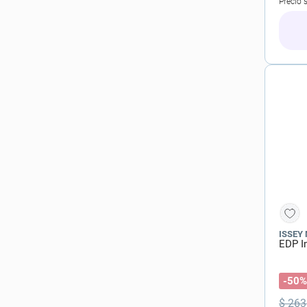
Precio 
ISSEY
EDP I
-50%
$
263