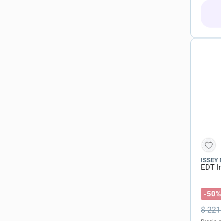
ISSEY
EDT I
-50%
$
221