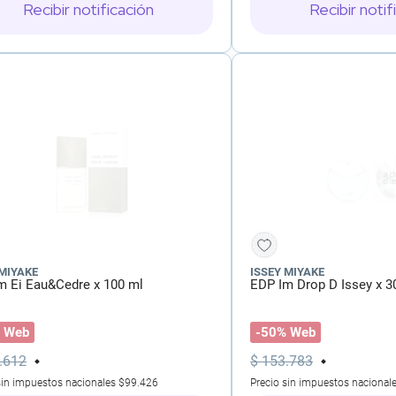
Recibir notificación
Recibir notif
 MIYAKE
ISSEY MIYAKE
m Ei Eau&Cedre x 100 ml
EDP Im Drop D Issey x 3
 Web
-50% Web
.
612
$
153
.
783
sin impuestos nacionales
$99.426
Precio sin impuestos nacional