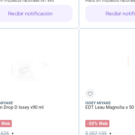
sin impuestos nacionales
$91.645
Precio sin impuestos nacional
Recibir notificación
Recibir notif
 MIYAKE
ISSEY MIYAKE
m Drop D Issey x90 ml
EDT Leau Magnolia x 50
 Web
-50% Web
.
626
$
207
.
135