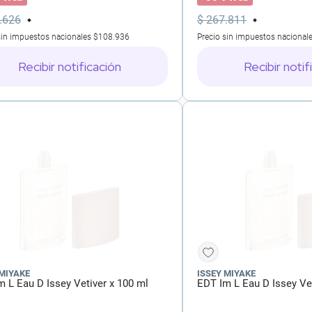
.
626
$
267
.
811
sin impuestos nacionales
$108.936
Precio sin impuestos nacional
Recibir notificación
Recibir notif
 MIYAKE
ISSEY MIYAKE
m L Eau D Issey Vetiver x 100 ml
EDT Im L Eau D Issey Vet