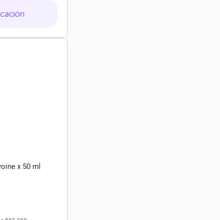
icación
voine x 50 ml