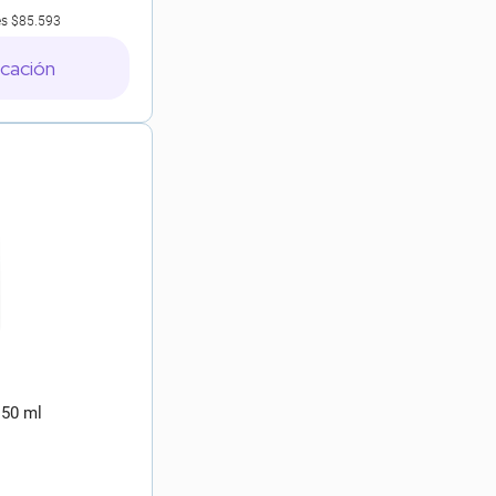
es
$85.593
icación
 50 ml