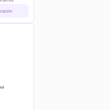
es
$85.593
icación
 ml