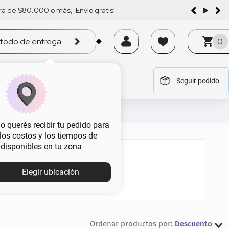
a de $80.000 o más, ¡Envío gratis!
todo de entrega
0
Seguir pedido
tegoría
tegoría
tegoría
tegoría
tegoría
 querés recibir tu pedido para
, los costos y los tiempos de
 disponibles en tu zona
Elegir ubicación
Descuento