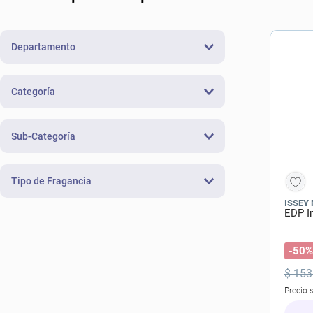
10
.
con
Departamento
Fragancias
(
18
)
Categoría
Femeninas
(
10
)
Sub-Categoría
Masculinas
(
8
)
Fragancias
(
18
)
Tipo de Fragancia
ISSEY
EDP I
Eau de Toilette
(
12
)
Eau de Parfum
(
6
)
-50%
$
153
Precio 