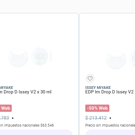
torno
 MIYAKE
ISSEY MIYAKE
m Drop D Issey V2 x 30 ml
EDP Im Drop D Issey V2 
 Web
-50% Web
.
783
$
213
.
412
sin impuestos nacionales
$63.546
Precio sin impuestos nacional