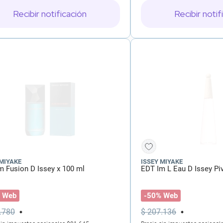
Recibir notificación
Recibir notif
 MIYAKE
ISSEY MIYAKE
m Fusion D Issey x 100 ml
EDT Im L Eau D Issey Pi
 Web
-50% Web
.
780
$
207
.
136