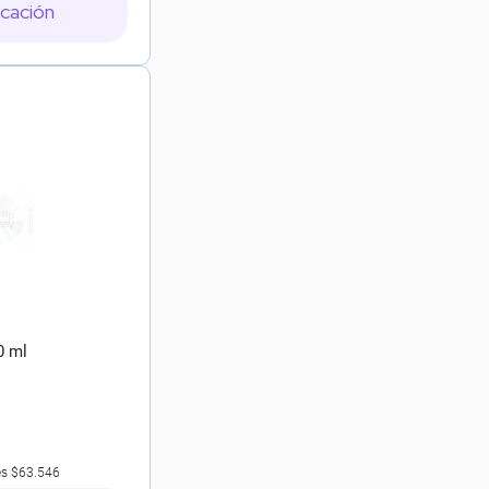
icación
0 ml
es
$63.546