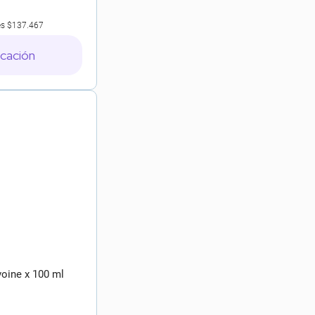
es
$137.467
icación
voine x 100 ml