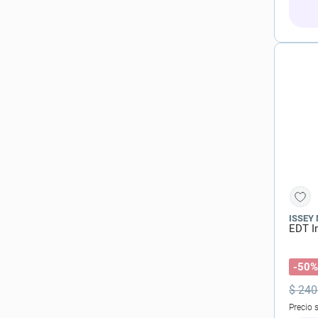
ISSEY
EDT I
-50%
$
240
Precio 