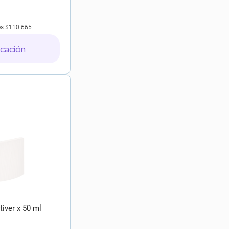
es
$110.665
icación
iver x 50 ml