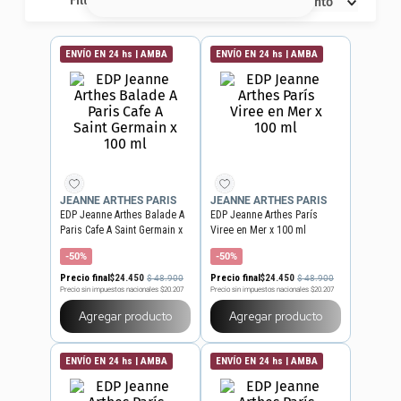
Filtros
Descuento
8
.
serum
9
.
cher
ENVÍO EN 24 hs | AMBA
ENVÍO EN 24 hs | AMBA
10
.
labial
JEANNE ARTHES PARIS
JEANNE ARTHES PARIS
EDP Jeanne Arthes Balade A
EDP Jeanne Arthes París
Paris Cafe A Saint Germain x
Viree en Mer x 100 ml
100 ml
-50%
-50%
Precio final
$
24
.
450
Precio final
$
24
.
450
$
48
.
900
$
48
.
900
Precio sin impuestos nacionales
$20.207
Precio sin impuestos nacionales
$20.207
Agregar producto
Agregar producto
ENVÍO EN 24 hs | AMBA
ENVÍO EN 24 hs | AMBA