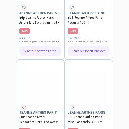
JEANNE ARTHES PARIS
JEANNE ARTHES PARIS
Edp Jeanne Arthes Paris
EDT Jeanne Arthes Paris
Amore Mio Forbidden Fruit x
Acqua x 100 ml
100 ml
-50%
-50%
$
45
.
900
$
43
.
901
Precio sin impuestos nacionales
$18.967
Precio sin impuestos nacionales
$18.140
Recibir notificación
Recibir notificación
JEANNE ARTHES PARIS
JEANNE ARTHES PARIS
EDP Jeanne Arthes
EDP Jeanne Arthes París
Cassandra Dark Blossom x
Miss Cassandra x 100 ml
100 ml