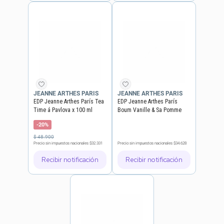
JEANNE ARTHES PARIS
JEANNE ARTHES PARIS
EDP Jeanne Arthes París Tea
EDP Jeanne Arthes París
Time á Pavlova x 100 ml
Boum Vanille & Sa Pomme
D'amour x 100 ml + Body
-20%
Lotion x 50 ml + Gloss x 8 ml
$
48
.
900
Precio sin impuestos nacionales
$32.331
Precio sin impuestos nacionales
$34.628
Recibir notificación
Recibir notificación