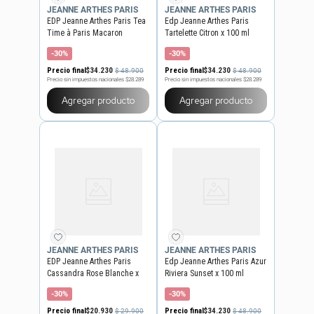
JEANNE ARTHES PARIS
JEANNE ARTHES PARIS
EDP Jeanne Arthes Paris Tea
Edp Jeanne Arthes Paris
Time à Paris Macaron
Tartelette Citron x 100 ml
Amande x 100 ml
-30%
-30%
Precio final
$
34
.
230
Precio final
$
34
.
230
$
48
.
900
$
48
.
900
Precio sin impuestos nacionales
$28.289
Precio sin impuestos nacionales
$28.289
Agregar producto
Agregar producto
JEANNE ARTHES PARIS
JEANNE ARTHES PARIS
EDP Jeanne Arthes Paris
Edp Jeanne Arthes Paris Azur
Cassandra Rose Blanche x
Riviera Sunset x 100 ml
100 ml
-30%
-30%
Precio final
$
20
.
930
Precio final
$
34
.
230
$
29
.
900
$
48
.
900