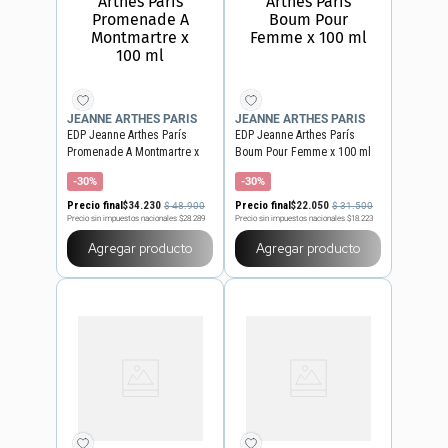
JEANNE ARTHES PARIS
JEANNE ARTHES PARIS
EDP Jeanne Arthes París
EDP Jeanne Arthes París
Promenade A Montmartre x
Boum Pour Femme x 100 ml
100 ml
-30%
-30%
Precio final
$
34
.
230
Precio final
$
22
.
050
$
48
.
900
$
31
.
500
Precio sin impuestos nacionales
$28.289
Precio sin impuestos nacionales
$18.223
Agregar producto
Agregar producto