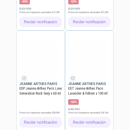
-50%
-50%
$
29
.
900
$
29
.
900
Precio sin impuestos nacionales
$12.355
Precio sin impuestos nacionales
$12.355
Recibir notificación
Recibir notificación
JEANNE ARTHES PARIS
JEANNE ARTHES PARIS
EDP Jeanne Arthes París Love
EDT Jeanne Arthes Paris
Generation Rock Sexy x 60 ml
Lavander & Vétiver x 100 ml
-50%
$
43
.
901
Precio sin impuestos nacionales
$28.099
Precio sin impuestos nacionales
$18.140
Recibir notificación
Recibir notificación