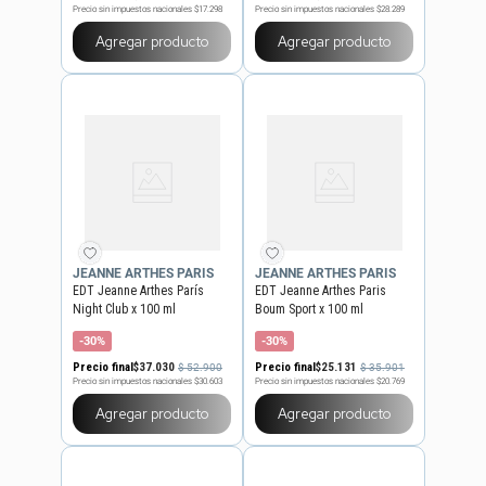
Precio sin impuestos nacionales
$17.298
Precio sin impuestos nacionales
$28.289
Agregar producto
Agregar producto
JEANNE ARTHES PARIS
JEANNE ARTHES PARIS
EDT Jeanne Arthes París
EDT Jeanne Arthes Paris
Night Club x 100 ml
Boum Sport x 100 ml
-30%
-30%
Precio final
$
37
.
030
Precio final
$
25
.
131
$
52
.
900
$
35
.
901
Precio sin impuestos nacionales
$30.603
Precio sin impuestos nacionales
$20.769
Agregar producto
Agregar producto