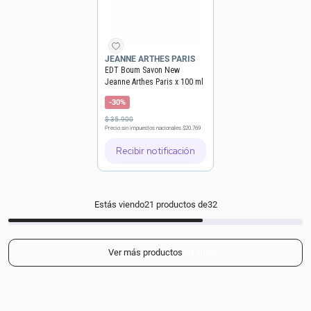
JEANNE ARTHES PARIS
EDT Boum Savon New
Jeanne Arthes Paris x 100 ml
-30%
$
35
.
900
Precio sin impuestos nacionales
$20.769
Recibir notificación
Estás viendo
21
productos de
32
Mostrar más