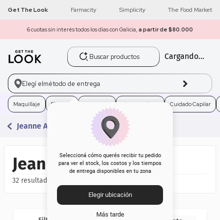
Get The Look
Farmacity
Simplicity
The Food Market
6 cuotas sin interés todos los días con Galicia,
a partir de $80.000
Buscar productos
Cargando...
1
.
get the look
2
.
máscara pestañas
Elegí el
método de entrega
3
.
loreal
Maquillaje
Skincare
Fragancias
Electro Belleza
Cuidado Capilar
Jeanne Arthes Paris
4
.
brochas
5
.
corrector
Seleccioná cómo querés recibir tu pedido
Jeanne Arthes Paris
para ver el stock, los costos y los tiempos
de entrega disponibles en tu zona
6
.
rubor
32
Elegir ubicación
7
.
base
Más tarde