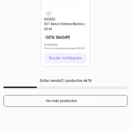
KENZO
EDT Kenzo Homme Marine x
60 ml
-50% Web#9
$
143
.
600
Precio sin impuestos nacionales
$59.339
Recibir notificación
Estás viendo
21
productos de
78
Mostrar más