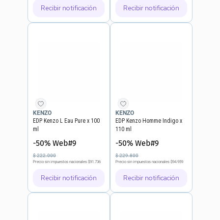
Recibir notificación
Recibir notificación
KENZO
KENZO
EDP Kenzo L Eau Pure x 100
EDP Kenzo Homme Indigo x
ml
110 ml
-50% Web#9
-50% Web#9
$
222
.
000
$
229
.
800
Precio sin impuestos nacionales
$91.736
Precio sin impuestos nacionales
$94.959
Recibir notificación
Recibir notificación