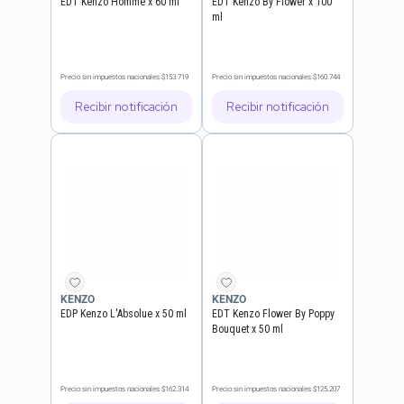
EDT Kenzo Homme x 60 ml
EDT Kenzo By Flower x 100
ml
Precio sin impuestos nacionales
$153.719
Precio sin impuestos nacionales
$160.744
Recibir notificación
Recibir notificación
KENZO
KENZO
EDP Kenzo L'Absolue x 50 ml
EDT Kenzo Flower By Poppy
Bouquet x 50 ml
Precio sin impuestos nacionales
$162.314
Precio sin impuestos nacionales
$125.207