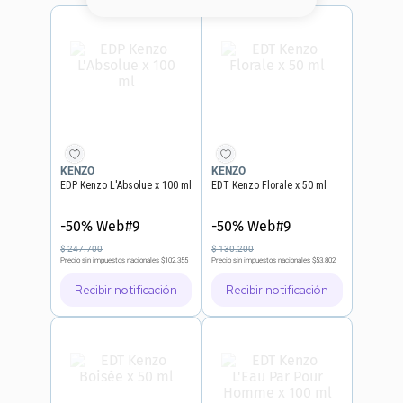
8
.
base
9
.
cher
10
.
nyx
KENZO
KENZO
EDP Kenzo L'Absolue x 100 ml
EDT Kenzo Florale x 50 ml
-50% Web#9
-50% Web#9
$
247
.
700
$
130
.
200
Precio sin impuestos nacionales
$102.355
Precio sin impuestos nacionales
$53.802
Recibir notificación
Recibir notificación