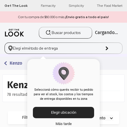
Get The Look
Farmacity
Simplicity
The Food Market
Con tu compra de $80.000 o más
¡Envío gratis a todo el país!
Buscar productos
Cargando...
1
.
get the look
2
.
máscara pestañas
Elegí el
método de entrega
3
.
loreal
Kenzo
4
.
brochas
Kenzo
5
.
corrector
Seleccioná cómo querés recibir tu pedido
78
para ver el stock, los costos y los tiempos
de entrega disponibles en tu zona
6
.
rubor
Elegir ubicación
7
.
serum
Filtros
Descuento
Más tarde