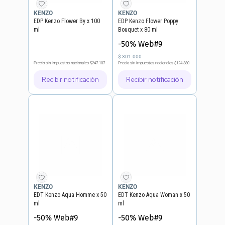
KENZO
KENZO
EDP Kenzo Flower By x 100
EDP Kenzo Flower Poppy
ml
Bouquet x 80 ml
-50% Web#9
$
301
.
000
Precio sin impuestos nacionales
$247.107
Precio sin impuestos nacionales
$124.380
Recibir notificación
Recibir notificación
KENZO
KENZO
EDT Kenzo Aqua Homme x 50
EDT Kenzo Aqua Woman x 50
ml
ml
-50% Web#9
-50% Web#9