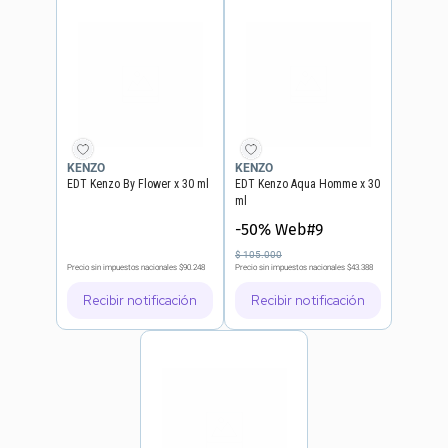
KENZO
KENZO
EDT Kenzo By Flower x 30 ml
EDT Kenzo Aqua Homme x 30
ml
-50% Web#9
$
105
.
000
Precio sin impuestos nacionales
$90.248
Precio sin impuestos nacionales
$43.388
Recibir notificación
Recibir notificación