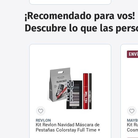
¡Recomendado para vos!
Descubre lo que las per
ENVÍ
REVLON
MAYB
Kit Revlon Navidad Máscara de
Kit R
Pestañas Colorstay Full Time +
Cosm
Delineador de Ojos Colorstay +
Todo