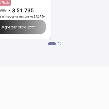
% Web
$
51
.
735
980
 sin impuestos nacionales
$42.756
Agregar producto