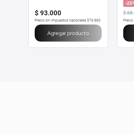
Paleta de Sombra ColorStay
-25
Looks Book
$
93
.
000
$
68
.
Precio sin impuestos nacionales
$76.860
Precio
Agregar producto