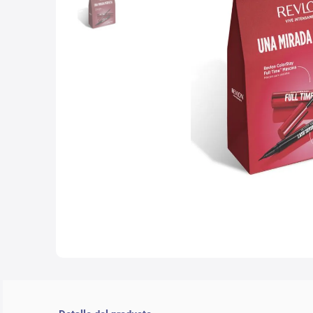
10
.
lab