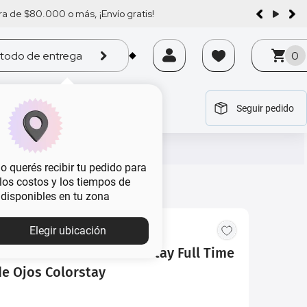
a de $80.000 o más, ¡Envío gratis!
todo de entrega
0
Seguir pedido
tegoría
tegoría
tegoría
tegoría
tegoría
 querés recibir tu pedido para
, los costos y los tiempos de
 disponibles en tu zona
Elegir ubicación
scara de Pestañas Colorstay Full Time
de Ojos Colorstay