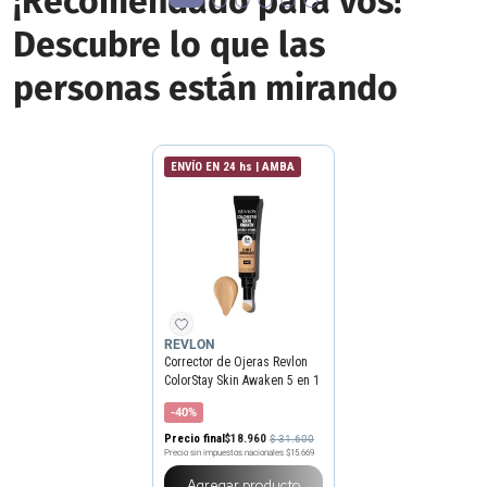
¡Recomendado para vos!
Descubre lo que las
personas están mirando
ENVÍO EN 24 hs | AMBA
REVLON
Corrector de Ojeras Revlon
ColorStay Skin Awaken 5 en 1
x 8 ml
-40%
Precio final
$
18
.
960
$
31
.
600
Precio sin impuestos nacionales
$15.669
Agregar producto