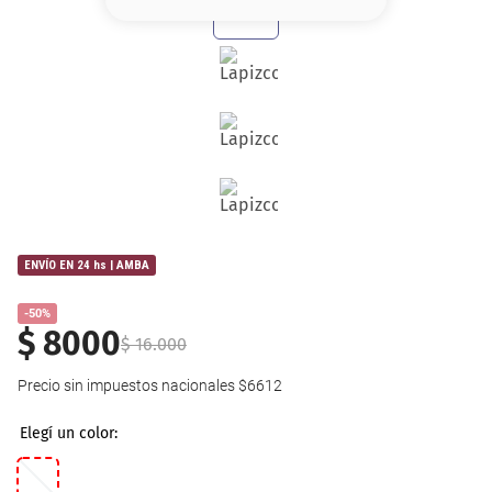
8
.
base
9
.
cher
10
.
nyx
ENVÍO EN 24 hs | AMBA
-50%
$
8000
$
16
.
000
Precio sin impuestos nacionales
$6612