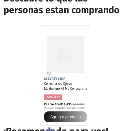
personas estan comprando
MAYBELLINE
Corrector de Ojeras
Maybelline Fit Me Concealer x
6,8 ml
-50% Web
Precio final
$
16
.
495
$
32
.
990
Precio sin impuestos nacionales
$13.632
Agregar producto