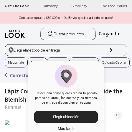
Get The Look
Farmacity
Simplicity
The Food Market
Con tu compra de $80.000 o más
¡Envío gratis a todo el país!
Buscar productos
Cargando...
1
.
get the look
2
.
máscara pestañas
Elegí el
método de entrega
3
.
loreal
Maquillaje
Skincare
Fragancias
Electro Belleza
Cuidado Capilar
Correctores
4
.
brochas
Lápiz Corrector de Ojeras Cremoso Hide the
5
.
corrector
Seleccioná cómo querés recibir tu pedido
Blemish x 4,5 g
para ver el stock, los costos y los tiempos
de entrega disponibles en tu zona
6
.
rubor
Rimmel
Elegir ubicación
7
.
serum
Más tarde