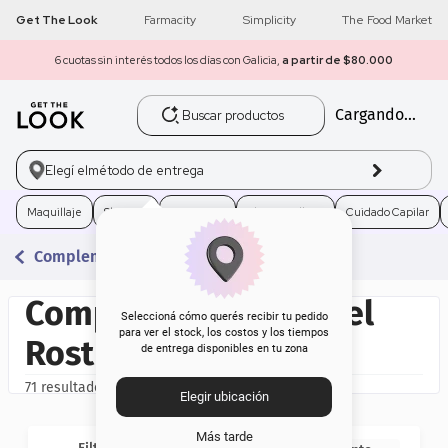
Get The Look
Farmacity
Simplicity
The Food Market
6 cuotas sin interés todos los días con Galicia,
a partir de $80.000
Buscar productos
Cargando...
1
.
get the look
2
.
máscara pestañas
Elegí el
método de entrega
3
.
loreal
Maquillaje
Skincare
Fragancias
Electro Belleza
Cuidado Capilar
Complementos Para El Rostro
4
.
brochas
Complementos para el
5
.
corrector
Seleccioná cómo querés recibir tu pedido
para ver el stock, los costos y los tiempos
Rostro
de entrega disponibles en tu zona
6
.
rubor
71
Elegir ubicación
7
.
base
Más tarde