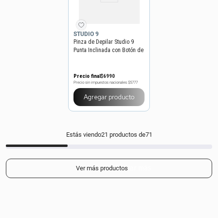
STUDIO 9
Pinza de Depilar Studio 9
Punta Inclinada con Botón de
Goma
Precio final
$
6990
Precio sin impuestos nacionales
$5777
Agregar producto
Estás viendo
21
productos de
71
Mostrar más