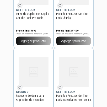
GET THE LOOK
GET THE LOOK
Pinza de Depilar con Cepillo
Pestañas Postizas Get The
Get The Look Pro Tools
Look Chunky
Precio final
$
7990
Precio final
$
15
.
490
Precio sin impuestos nacionales
$6603
Precio sin impuestos nacionales
$12.802
Agregar producto
Agregar producto
STUDIO 9
GET THE LOOK
Repuesto de Goma para
Pestañas Postizas Get The
Arqueador de Pestañas
Look Individuales Pro Tools x
Studio 9 x 10 un
56 un