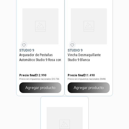
STUDIO 9
STUDIO 9
Arqueador de Pestañas
Vincha Desmaquillante
Automático Studio 9 Rosa con
Studio 9 Blanca
Mango
Precio final
$
12
.
990
Precio final
$
11
.
490
Precio sin impuestos nacionales
$10.736
Precio sin impuestos nacionales
$9496
Agregar producto
Agregar producto