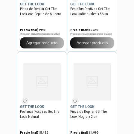
GET THE LOOK
GET THE LOOK
Pinza de Depilar Get The
Pestañas Postizas Get The
Look con Cepillo de Silicona
Look Individuales x 56 un
Precio final
$
7990
Precio final
$
15
.
490
Precio sin impuestos nacionales
$6603
Precio sin impuestos nacionales
$12.802
Agregar producto
Agregar producto
GET THE LOOK
GET THE LOOK
Pestañas Postizas Get The
Pinza de Depilar Get The
Look Natural
Look Negra x 2 un
Precio final
$
15
.
490
Precio final
$
11
.
990