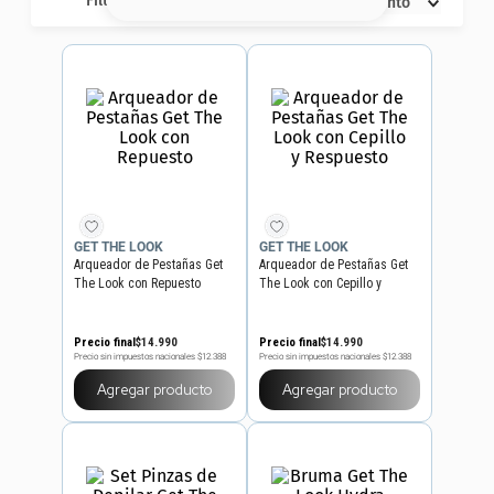
Filtros
Descuento
8
.
serum
9
.
cher
10
.
labial
GET THE LOOK
GET THE LOOK
Arqueador de Pestañas Get
Arqueador de Pestañas Get
The Look con Repuesto
The Look con Cepillo y
Respuesto
Precio final
$
14
.
990
Precio final
$
14
.
990
Precio sin impuestos nacionales
$12.388
Precio sin impuestos nacionales
$12.388
Agregar producto
Agregar producto