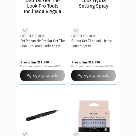
GET THE LOOK
GET THE LOOK
Set Pinzas de Depilar Get The
Bruma Get The Look Hydra
Look Pro Tools Inclinada y
Setting Spray
Aguja
Precio final
$
11
.
990
Precio final
$
18
.
990
Precio sin impuestos nacionales
$9909
Precio sin impuestos nacionales
$15.694
Agregar producto
Agregar producto