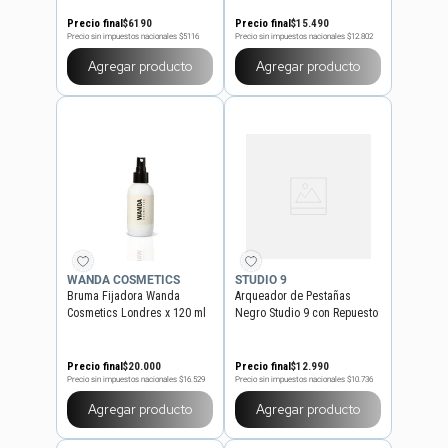
Precio final
$
6190
Precio final
$
15
.
490
Precio sin impuestos nacionales
$5116
Precio sin impuestos nacionales
$12.802
Agregar producto
Agregar producto
WANDA COSMETICS
STUDIO 9
Bruma Fijadora Wanda
Arqueador de Pestañas
Cosmetics Londres x 120 ml
Negro Studio 9 con Repuesto
Precio final
$
20
.
000
Precio final
$
12
.
990
Precio sin impuestos nacionales
$16.529
Precio sin impuestos nacionales
$10.736
Agregar producto
Agregar producto