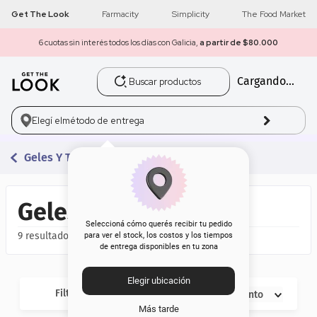
Get The Look
Farmacity
Simplicity
The Food Market
6 cuotas sin interés todos los días con Galicia,
a partir de $80.000
Buscar productos
Cargando...
1
.
get the look
2
.
máscara pestañas
Elegí el
método de entrega
3
.
brochas
Geles Y Tintas
4
.
loreal
Geles y Tintas
5
.
corrector
Seleccioná cómo querés recibir tu pedido
9
para ver el stock, los costos y los tiempos
de entrega disponibles en tu zona
6
.
rubor
Elegir ubicación
7
.
base
Filtros
Descuento
Más tarde