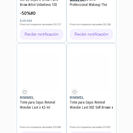
MAKEUP
Brow Artist Unbelieva 103
Professional Makeup The
Warm Blonde
Brow Glue
-50%#0
$
25
.
985
Precio sin impuestos nacionales
$10.737
Precio sin impuestos nacionales
$22.306
Recibir notificación
Recibir notificación
RIMMEL
RIMMEL
Tinte para Cejas Rimmel
Tinte para Cejas Rimmel
Wonder Last x 4,5 ml
Wonder Last 002 Soft Brown x
4,5 ml
Precio sin impuestos nacionales
$10.080
Precio sin impuestos nacionales
$19.831