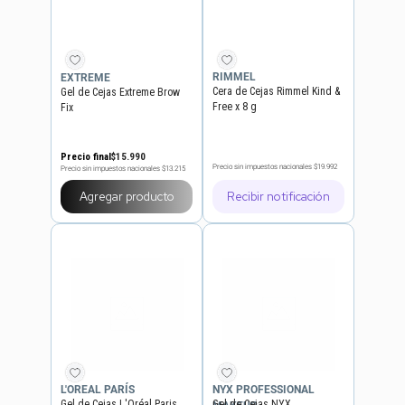
RIMMEL
EXTREME
Cera de Cejas Rimmel Kind &
Gel de Cejas Extreme Brow
Free x 8 g
Fix
Precio final
$
15
.
990
Precio sin impuestos nacionales
$19.992
Precio sin impuestos nacionales
$13.215
Agregar producto
Recibir notificación
L'OREAL PARÍS
NYX PROFESSIONAL
Gel de Cejas L'Oréal Paris
Gel de Cejas NYX