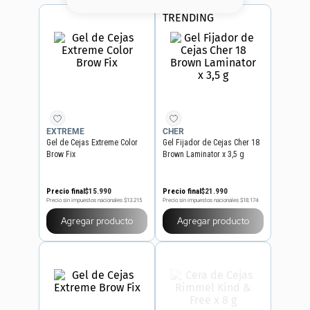
8
.
serum
TRENDING
9
.
cher
10
.
contorno
EXTREME
CHER
Gel de Cejas Extreme Color
Gel Fijador de Cejas Cher 18
Brow Fix
Brown Laminator x 3,5 g
Precio final
$
15
.
990
Precio final
$
21
.
990
Precio sin impuestos nacionales
$13.215
Precio sin impuestos nacionales
$18.174
Agregar producto
Agregar producto