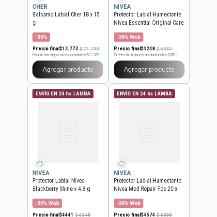
CHER
NIVEA
Balsamo Labial Cher 18 x 15
Protector Labial Humectante
g
Nivea Essential Original Care
x 4,8 g
-35%
-35% Web
Precio final
$
13
.
773
Precio final
$
4248
$
21
.
190
$
6535
Precio sin impuestos nacionales
$11.383
Precio sin impuestos nacionales
$3511
Agregar producto
Agregar producto
ENVÍO EN 24 hs | AMBA
ENVÍO EN 24 hs | AMBA
NIVEA
NIVEA
Protector Labial Nivea
Protector Labial Humectante
Blackberry Shine x 4.8 g
Nivea Med Repair Fps 20 x
4,8 g
-30% Web
-30% Web
Precio final
$
4441
Precio final
$
4574
$
6345
$
6535