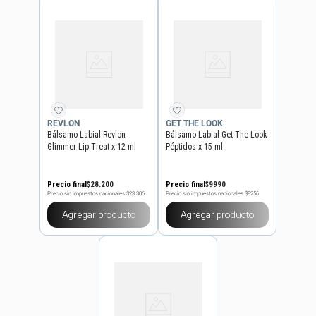
REVLON
GET THE LOOK
Bálsamo Labial Revlon
Bálsamo Labial Get The Look
Glimmer Lip Treat x 12 ml
Péptidos x 15 ml
Precio final
$
28
.
200
Precio final
$
9990
Precio sin impuestos nacionales
$23.306
Precio sin impuestos nacionales
$8256
Agregar producto
Agregar producto