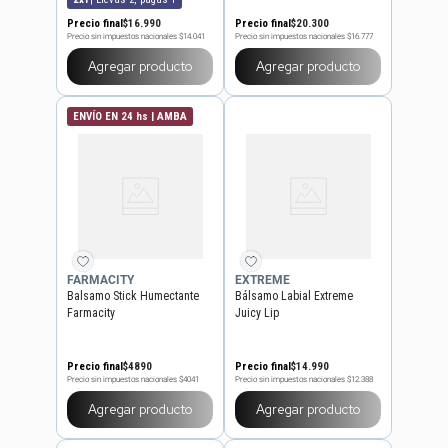
Precio final
$
16
.
990
Precio final
$
20
.
300
Precio sin impuestos nacionales
$14.041
Precio sin impuestos nacionales
$16.777
Agregar producto
Agregar producto
ENVÍO EN 24 hs | AMBA
FARMACITY
EXTREME
Balsamo Stick Humectante
Bálsamo Labial Extreme
Farmacity
Juicy Lip
Precio final
$
4890
Precio final
$
14
.
990
Precio sin impuestos nacionales
$4041
Precio sin impuestos nacionales
$12.388
Agregar producto
Agregar producto