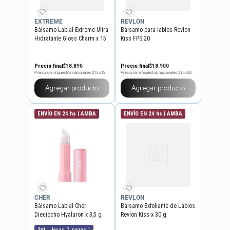
EXTREME
REVLON
Bálsamo Labial Extreme Ultra
Bálsamo para labios Revlon
Hidratante Gloss Charm x 15
Kiss FPS 20
ml
Precio final
$
18
.
890
Precio final
$
18
.
900
Precio sin impuestos nacionales
$15.612
Precio sin impuestos nacionales
$15.620
Agregar producto
Agregar producto
ENVÍO EN 24 hs | AMBA
ENVÍO EN 24 hs | AMBA
CHER
REVLON
Bálsamo Labial Cher
Bálsamo Exfoliante de Labios
Dieciocho Hyaluron x 3,5 g
Revlon Kiss x 30 g
2x1
|
Llevas 2, pagas 1