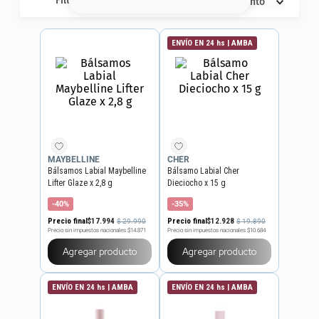
Filtros
Descuento
8
.
serum
9
.
cher
ENVÍO EN 24 hs | AMBA
10
.
labial
MAYBELLINE
CHER
Bálsamos Labial Maybelline
Bálsamo Labial Cher
Lifter Glaze x 2,8 g
Dieciocho x 15 g
-40%
-35%
Precio final
$
17
.
994
Precio final
$
12
.
928
$
29
.
990
$
19
.
890
Precio sin impuestos nacionales
$14.871
Precio sin impuestos nacionales
$10.684
Agregar producto
Agregar producto
ENVÍO EN 24 hs | AMBA
ENVÍO EN 24 hs | AMBA