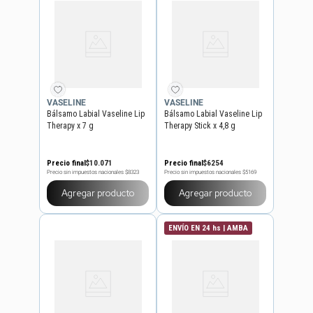
VASELINE
VASELINE
Bálsamo Labial Vaseline Lip
Bálsamo Labial Vaseline Lip
Therapy x 7 g
Therapy Stick x 4,8 g
Precio final
$
10
.
071
Precio final
$
6254
Precio sin impuestos nacionales
$8323
Precio sin impuestos nacionales
$5169
Agregar producto
Agregar producto
ENVÍO EN 24 hs | AMBA