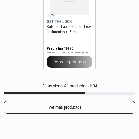
GET THE LOOK
Bálsamo Labial Get The Look
Hialurónico x 15 ml
Precio final
$
9990
Precio sin impuestos nacionales
$8256
Agregar producto
Estás viendo
21
productos de
34
Mostrar más