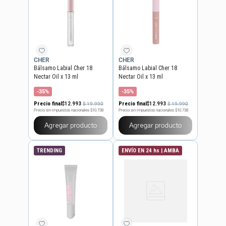
CHER
CHER
Bálsamo Labial Cher 18
Bálsamo Labial Cher 18
Nectar Oil x 13 ml
Nectar Oil x 13 ml
-35%
-35%
Precio final
$
12
.
993
Precio final
$
12
.
993
$
19
.
990
$
19
.
990
Precio sin impuestos nacionales
$10.738
Precio sin impuestos nacionales
$10.738
Agregar producto
Agregar producto
TRENDING
ENVÍO EN 24 hs | AMBA