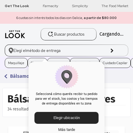
Get The Look
Farmacity
Simplicity
The Food Market
6 cuotas sin interés todos los días con Galicia,
a partir de $80.000
Buscar productos
Cargando...
1
.
get the look
2
.
máscara pestañas
Elegí el
método de entrega
3
.
loreal
Maquillaje
Skincare
Fragancias
Electro Belleza
Cuidado Capilar
Bálsamos Y Protectores
4
.
brochas
5
.
corrector
Seleccioná cómo querés recibir tu pedido
Bálsamos y Protectores
para ver el stock, los costos y los tiempos
de entrega disponibles en tu zona
6
.
rubor
34
Elegir ubicación
7
.
base
Más tarde