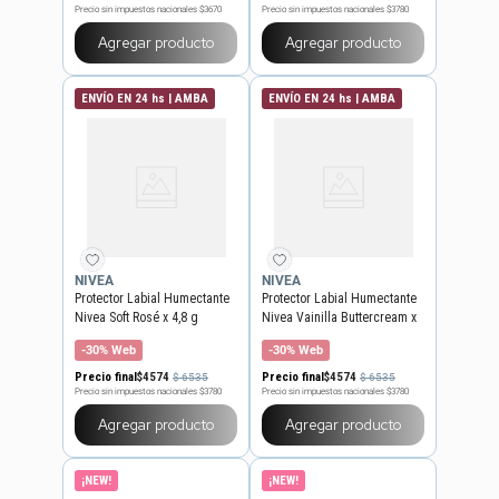
Precio sin impuestos nacionales
$3670
Precio sin impuestos nacionales
$3780
Agregar producto
Agregar producto
ENVÍO EN 24 hs | AMBA
ENVÍO EN 24 hs | AMBA
NIVEA
NIVEA
Protector Labial Humectante
Protector Labial Humectante
Nivea Soft Rosé x 4,8 g
Nivea Vainilla Buttercream x
4,8 g
-30% Web
-30% Web
Precio final
$
4574
Precio final
$
4574
$
6535
$
6535
Precio sin impuestos nacionales
$3780
Precio sin impuestos nacionales
$3780
Agregar producto
Agregar producto
¡NEW!
¡NEW!