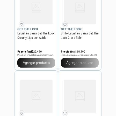
GET THE LOOK
GET THE LOOK
Labial en Barra Get The Look
Brillo Labial en Barra Get The
Creamy Lips con Ácido
Look Gloss Balm
Hialurónico
Precio final
$
20
.
490
Precio final
$
18
.
990
Precio sin impuestos nacionales
$16.934
Precio sin impuestos nacionales
$15.694
Agregar producto
Agregar producto