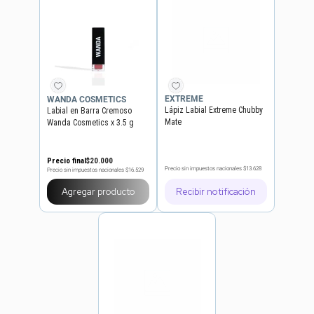
EXTREME
WANDA COSMETICS
Lápiz Labial Extreme Chubby
Labial en Barra Cremoso
Mate
Wanda Cosmetics x 3.5 g
Precio final
$
20
.
000
Precio sin impuestos nacionales
$13.628
Precio sin impuestos nacionales
$16.529
Agregar producto
Recibir notificación