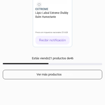
EXTREME
Lápiz Labial Extreme Chubby
Balm Humectante
Precio sin impuestos nacionales
$13.628
Recibir notificación
Estás viendo
21
productos de
46
Mostrar más