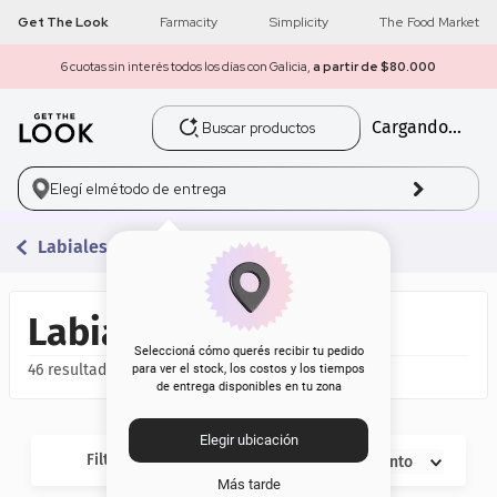
Get The Look
Farmacity
Simplicity
The Food Market
6 cuotas sin interés todos los días con Galicia,
a partir de $80.000
Buscar productos
Cargando...
1
.
get the look
2
.
máscara pestañas
Elegí el
método de entrega
3
.
loreal
Labiales En Barra
4
.
brochas
Labiales en Barra
5
.
corrector
Seleccioná cómo querés recibir tu pedido
46
para ver el stock, los costos y los tiempos
de entrega disponibles en tu zona
6
.
rubor
Elegir ubicación
7
.
base
Filtros
Descuento
Más tarde