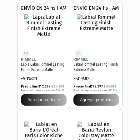
8
.
serum
ENVÍO EN 24 hs | AMBA
ENVÍO EN 24 hs | AMBA
9
.
cher
10
.
labial
RIMMEL
RIMMEL
Lápiz Labial Rimmel Lasting
Labial Rimmel Lasting Finish
Finish Extreme Matte
Extreme Matte
-50%#3
-50%#3
Precio final
$
12
.
297
Precio final
$
12
.
297
$
24
.
595
$
24
.
595
Precio sin impuestos nacionales
$10.163
Precio sin impuestos nacionales
$10.163
Agregar producto
Agregar producto