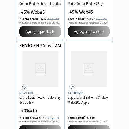
Colour Elixir Moisture Lipstick
Matte Colour Elixir x 23 g
-45% Web#5
-45% Web#5
Precio final
$
16
.
637
Precio final
$
15
.
157
$
30
.
249
$
27
.
558
Precio sin impuestos nacionales
$13.750
Precio sin impuestos nacionales
$12.526
Agregar producto
Agregar producto
ENVÍO EN 24 hs | AMBA
REVLON
EXTREME
Lápiz Labial Revlon Colorstay
Lápiz Labial Extreme Chubby
Suede Ink
Mate 205 Apple
-40%#10
Precio final
$
16
.
140
Precio final
$
16
.
490
$
26
.
900
Precio sin impuestos nacionales
$13.339
Precio sin impuestos nacionales
$13.628