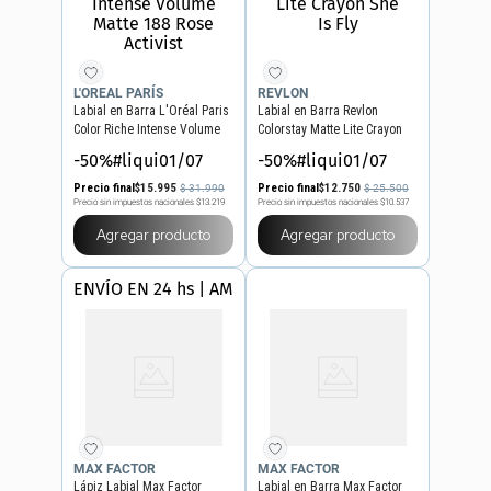
L'OREAL PARÍS
REVLON
Labial en Barra L'Oréal Paris
Labial en Barra Revlon
Color Riche Intense Volume
Colorstay Matte Lite Crayon
Matte 188 Rose Activist
She Is Fly
-50%#liqui01/07
-50%#liqui01/07
Precio final
$
15
.
995
Precio final
$
12
.
750
$
31
.
990
$
25
.
500
Precio sin impuestos nacionales
$13.219
Precio sin impuestos nacionales
$10.537
Agregar producto
Agregar producto
ENVÍO EN 24 hs | AMBA
MAX FACTOR
MAX FACTOR
Lápiz Labial Max Factor
Labial en Barra Max Factor