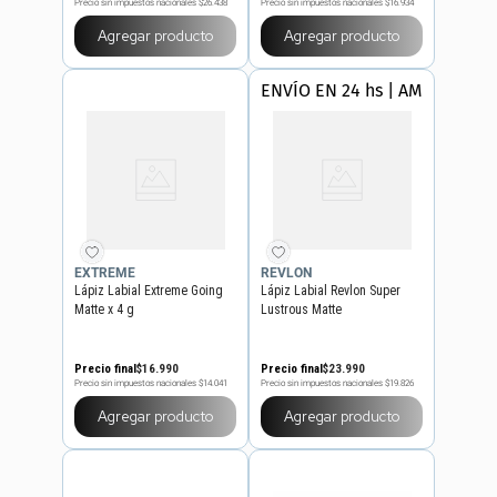
Precio sin impuestos nacionales
$26.438
Precio sin impuestos nacionales
$16.934
Agregar producto
Agregar producto
ENVÍO EN 24 hs | AMBA
EXTREME
REVLON
Lápiz Labial Extreme Going
Lápiz Labial Revlon Super
Matte x 4 g
Lustrous Matte
Precio final
$
16
.
990
Precio final
$
23
.
990
Precio sin impuestos nacionales
$14.041
Precio sin impuestos nacionales
$19.826
Agregar producto
Agregar producto