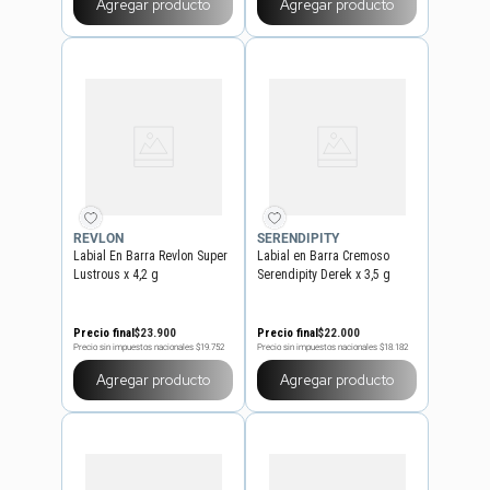
Agregar producto
Agregar producto
REVLON
SERENDIPITY
Labial En Barra Revlon Super
Labial en Barra Cremoso
Lustrous x 4,2 g
Serendipity Derek x 3,5 g
Precio final
$
23
.
900
Precio final
$
22
.
000
Precio sin impuestos nacionales
$19.752
Precio sin impuestos nacionales
$18.182
Agregar producto
Agregar producto