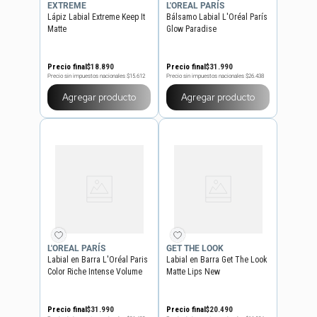
EXTREME
L'OREAL PARÍS
Lápiz Labial Extreme Keep It
Bálsamo Labial L'Oréal París
Matte
Glow Paradise
Precio final
$
18
.
890
Precio final
$
31
.
990
Precio sin impuestos nacionales
$15.612
Precio sin impuestos nacionales
$26.438
Agregar producto
Agregar producto
L'OREAL PARÍS
GET THE LOOK
Labial en Barra L'Oréal Paris
Labial en Barra Get The Look
Color Riche Intense Volume
Matte Lips New
Matte
Precio final
$
31
.
990
Precio final
$
20
.
490