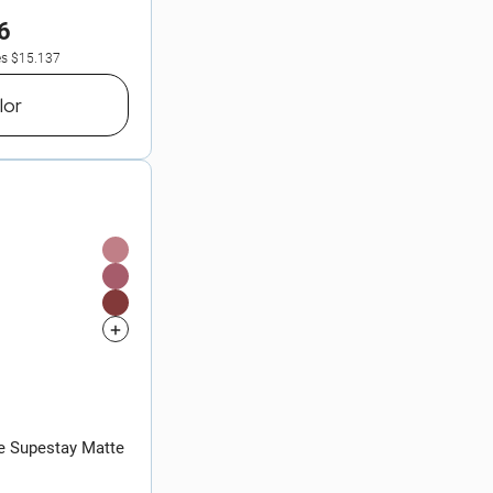
6
es
$15.137
lor
ne Supestay Matte