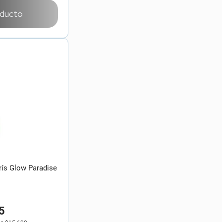
oducto
arís Glow Paradise
5