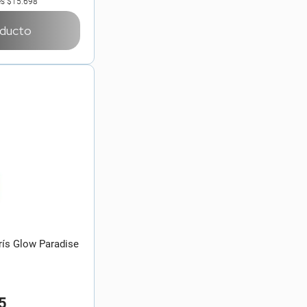
es
$15.698
oducto
arís Glow Paradise
5