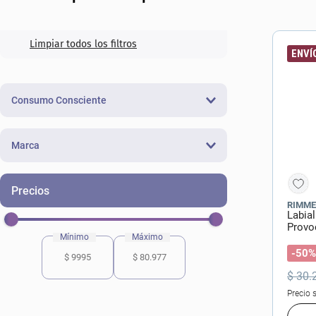
10
.
lab
ENVÍO
Consumo Consciente
No Especificado
(
2
)
Marca
Maybelline
(
19
)
RIMME
L'Oreal París
(
14
)
Labia
Provo
Rimmel
(
13
)
-50%
$ 9995
$ 80.977
Max Factor
(
11
)
$
30
.
Revlon
(
5
)
Precio 
NYX Professional Makeup
(
5
)