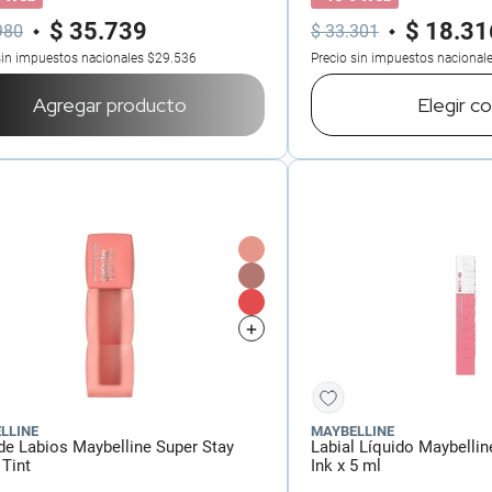
$
35
.
739
$
18
.
31
980
$
33
.
301
sin impuestos nacionales
$29.536
Precio sin impuestos nacional
Agregar producto
Elegir
co
LLINE
MAYBELLINE
 de Labios Maybelline Super Stay
Labial Líquido Maybelli
 Tint
Ink x 5 ml