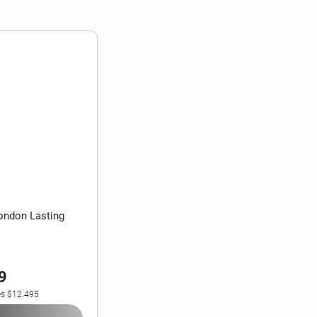
ondon Lasting
9
es
$12.495