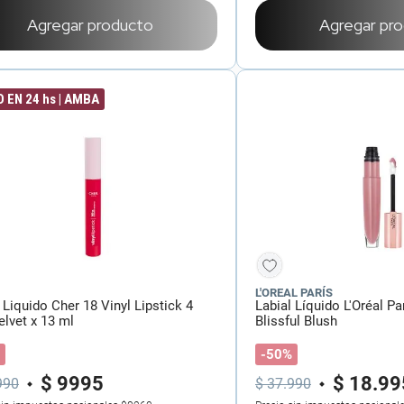
Agregar producto
Agregar pr
 EN 24 hs | AMBA
L'OREAL PARÍS
 Liquido Cher 18 Vinyl Lipstick 4
Labial Líquido L'Oréal P
lvet x 13 ml
Blissful Blush
-50%
$
9995
$
18
.
99
990
$
37
.
990