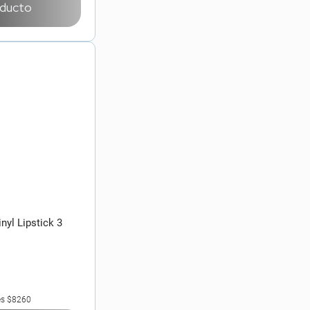
oducto
nyl Lipstick 3
es
$8260