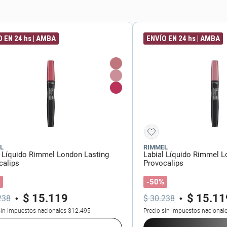
ial
 EN 24 hs | AMBA
ENVÍO EN 24 hs | AMBA
L
RIMMEL
l Líquido Rimmel London Lasting
Labial Líquido Rimmel L
calips
Provocalips
-50%
$
15
.
119
$
15
.
11
238
$
30
.
238
sin impuestos nacionales
$12.495
Precio sin impuestos nacional