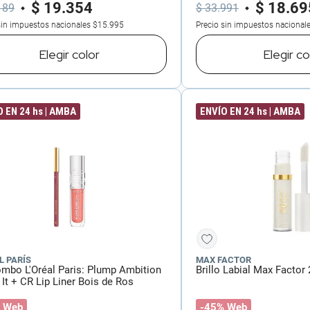
$
19
.
354
$
18
.
69
189
$
33
.
991
sin impuestos nacionales
$15.995
Precio sin impuestos nacional
Elegir
color
Elegir
co
 EN 24 hs | AMBA
ENVÍO EN 24 hs | AMBA
L PARÍS
MAX FACTOR
ombo L'Oréal Paris: Plump Ambition
Brillo Labial Max Factor
It + CR Lip Liner Bois de Ros
 Web
-45% Web