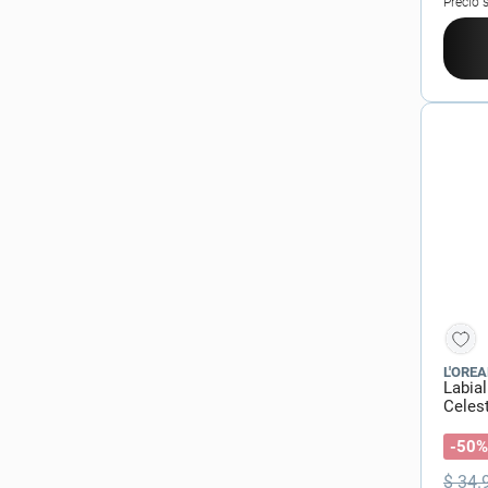
Precio 
L'OREA
Labial
Celes
-50%
$
34
.