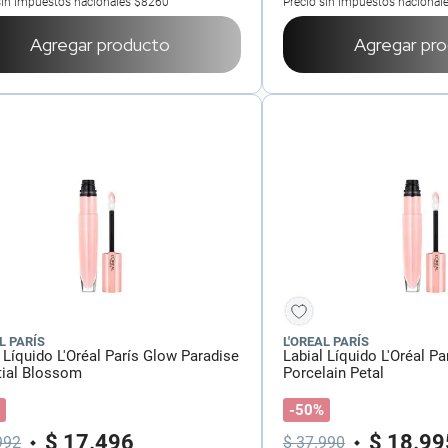
sin impuestos nacionales
$8260
Precio sin impuestos nacional
Agregar producto
Agregar pr
L PARÍS
L'OREAL PARÍS
 Líquido L'Oréal París Glow Paradise
Labial Líquido L'Oréal P
tial Blossom
Porcelain Petal
-50%
$
17
.
496
$
18
.
99
992
$
37
.
990