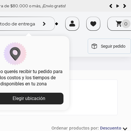
a de $80.000 o más, ¡Envío gratis!
todo de entrega
0
Seguir pedido
tegoría
tegoría
tegoría
tegoría
tegoría
 querés recibir tu pedido para
, los costos y los tiempos de
 disponibles en tu zona
Elegir ubicación
Descuento