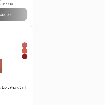
es
$15.698
oducto
 Lip Latex x 6 ml