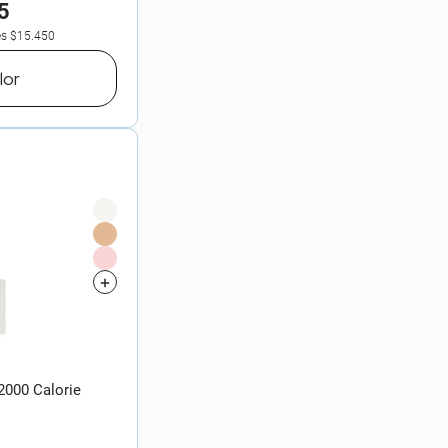
5
es
$15.450
lor
 2000 Calorie