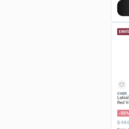
ENVÍO
CHER
Labial
Red Ve
-50%
$
19
.