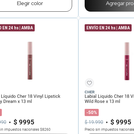
Elegir
color
Agregar pr
 EN 24 hs | AMBA
ENVÍO EN 24 hs | AMBA
CHER
 Líquido Cher 18 Vinyl Lipstick
Labial Liquido Cher 18 Vi
y Dream x 13 ml
Wild Rose x 13 ml
-50%
$
9995
$
9995
990
$
19
.
990
sin impuestos nacionales
$8260
Precio sin impuestos nacional