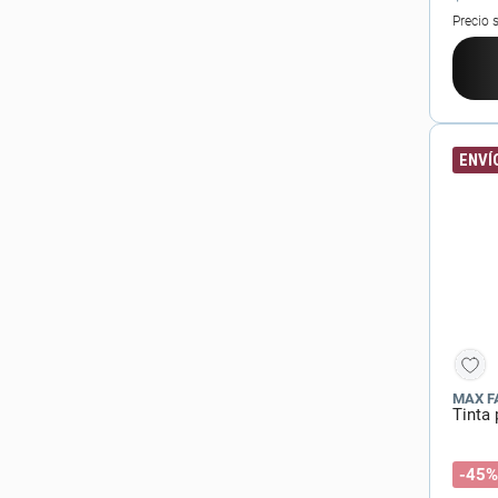
Precio 
ENVÍO
MAX F
Tinta
-45%