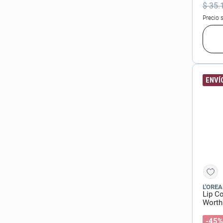
$
35
.
Precio 
ENVÍO
L'OREA
Lip C
Worth 
-45%