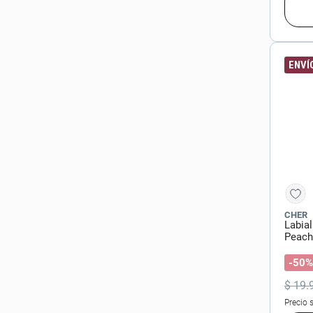
Get The Look
(
5
)
Extreme
(
5
)
ENVÍO
Serendipity
(
4
)
Cher
(
4
)
Mostrar 3 más
CHER
Labial
Peach
-50%
$
19
.
Precio 