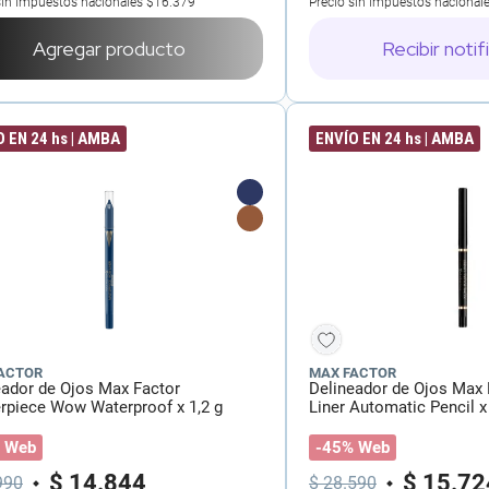
sin impuestos nacionales
$16.379
Precio sin impuestos nacional
Agregar producto
Recibir notif
 EN 24 hs | AMBA
ENVÍO EN 24 hs | AMBA
ACTOR
MAX FACTOR
eador de Ojos Max Factor
Delineador de Ojos Max 
rpiece Wow Waterproof x 1,2 g
Liner Automatic Pencil x
 Web
-45% Web
$
14
.
844
$
15
.
72
990
$
28
.
590