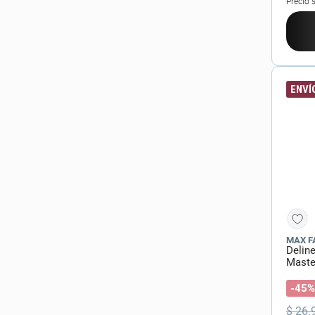
Precio 
ENVÍO
MAX F
Delin
Maste
-45%
$
26
.