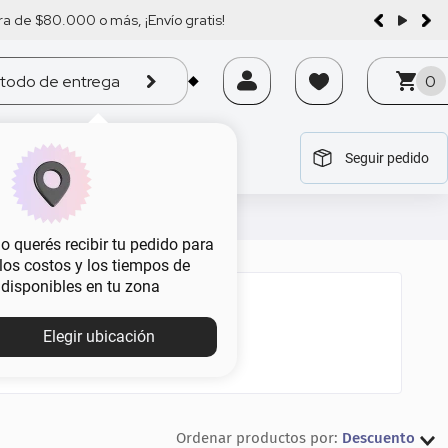
a de $80.000 o más, ¡Envío gratis!
todo de entrega
0
Seguir pedido
tegoría
tegoría
tegoría
tegoría
tegoría
 querés recibir tu pedido para
, los costos y los tiempos de
 disponibles en tu zona
Elegir ubicación
Descuento