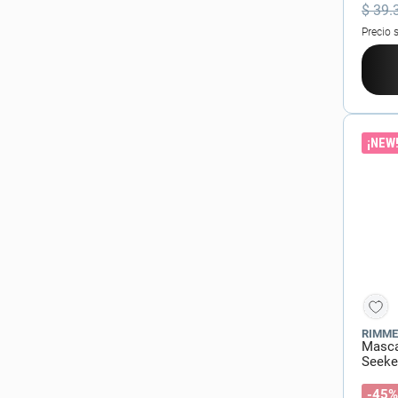
$
39
.
Precio 
¡NEW
RIMME
Masca
Seeke
-45%