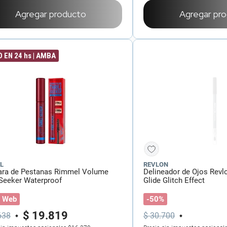
Agregar producto
Agregar pr
 EN 24 hs | AMBA
L
REVLON
ra de Pestanas Rimmel Volume
Delineador de Ojos Revlo
 Seeker Waterproof
Glide Glitch Effect
 Web
-50%
$
19
.
819
638
$
30
.
700