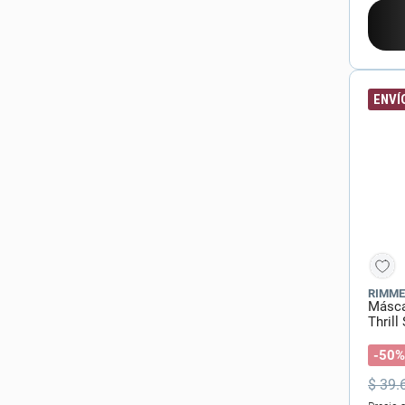
ENVÍO
RIMME
Másca
Thrill
-50%
$
39
.