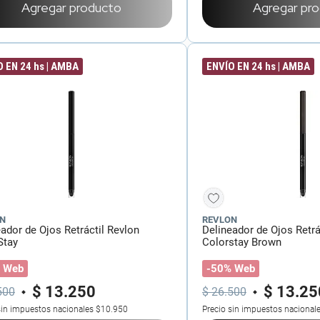
Agregar producto
Agregar pr
 EN 24 hs | AMBA
ENVÍO EN 24 hs | AMBA
N
REVLON
ador de Ojos Retráctil Revlon
Delineador de Ojos Retrá
Stay
Colorstay Brown
 Web
-50% Web
$
13
.
250
$
13
.
25
500
$
26
.
500
sin impuestos nacionales
$10.950
Precio sin impuestos nacional