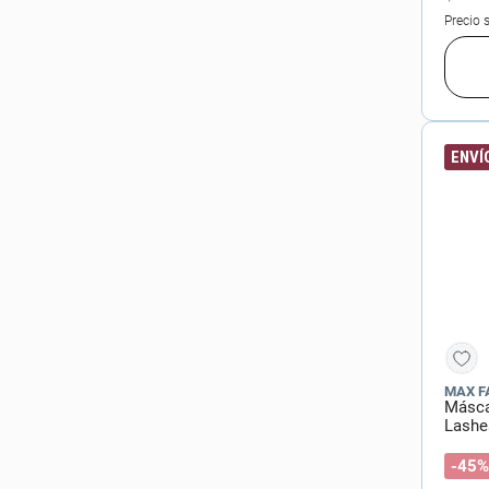
Precio 
ENVÍO
MAX F
Másca
Lashe
-45%