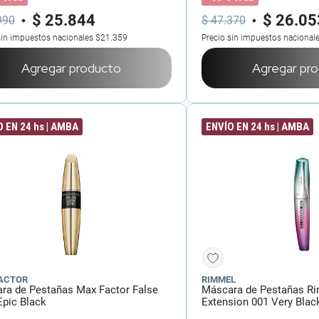
$
25
.
844
$
26
.
05
990
$
47
.
370
sin impuestos nacionales
$21.359
Precio sin impuestos nacional
Agregar producto
Agregar pr
 EN 24 hs | AMBA
ENVÍO EN 24 hs | AMBA
ACTOR
RIMMEL
ra de Pestañas Max Factor False
Máscara de Pestañas R
Epic Black
Extension 001 Very Blac