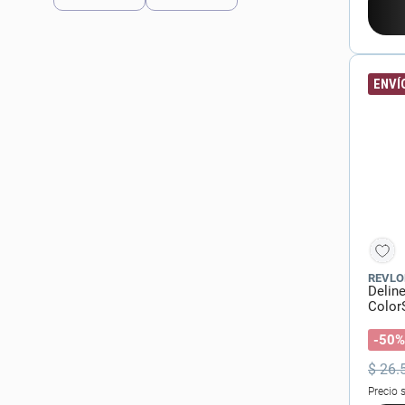
Get The Look
(
28
)
Max Factor
(
25
)
L'Oreal París
(
19
)
ENVÍO
Cher
(
9
)
NYX Professional Makeup
(
4
)
Zaira Beauty
(
3
)
REVLO
Deline
Color
-50%
$
26
.
Precio 