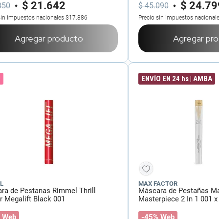
$
21
.
642
$
24
.
79
350
$
45
.
090
sin impuestos nacionales
$17.886
Precio sin impuestos nacional
Agregar producto
Agregar pr
!
ENVÍO EN 24 hs | AMBA
L
MAX FACTOR
ra de Pestanas Rimmel Thrill
Máscara de Pestañas Ma
r Megalift Black 001
Masterpiece 2 In 1 001 x
 Web
-45% Web