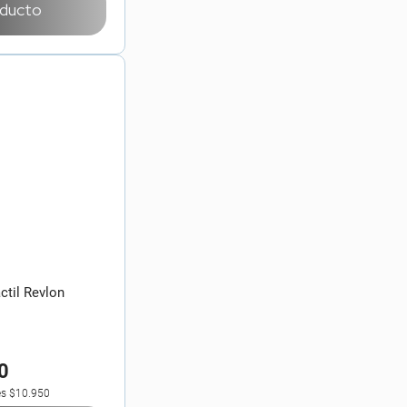
oducto
ctil Revlon
0
es
$10.950