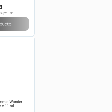
3
es
$21.531
oducto
immel Wonder
k x 11 ml