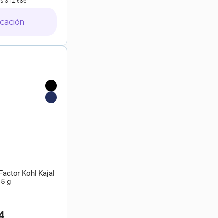
es
$12.686
icación
Factor Kohl Kajal
 5 g
4