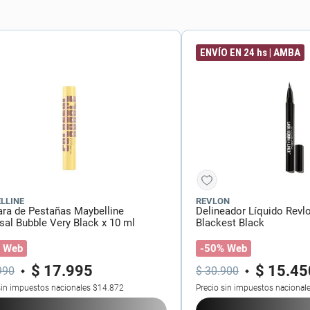
torno
ENVÍO EN 24 hs | AMBA
LLINE
REVLON
ra de Pestañas Maybelline
Delineador Líquido Revl
sal Bubble Very Black x 10 ml
Blackest Black
 Web
-50% Web
$
17
.
995
$
15
.
45
990
$
30
.
900
sin impuestos nacionales
$14.872
Precio sin impuestos nacional