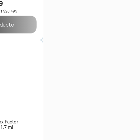
9
es
$20.495
oducto
x Factor
 1.7 ml