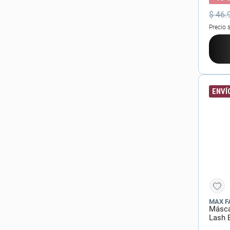
$
46
.
Precio 
ENVÍO
MAX F
Másca
Lash 