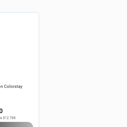
on Colorstay
0
es
$12.769