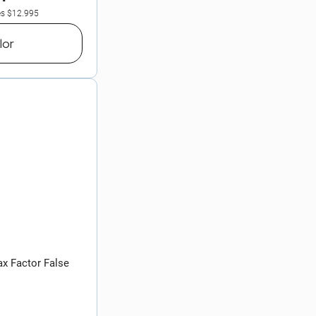
es
$12.995
lor
x Factor False