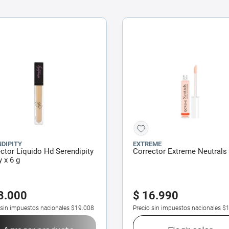
DIPITY
EXTREME
ctor Líquido Hd Serendipity
Corrector Extreme Neutrals
y x 6 g
3
.
000
$
16
.
990
 sin impuestos nacionales
$19.008
Precio sin impuestos nacionales
$1