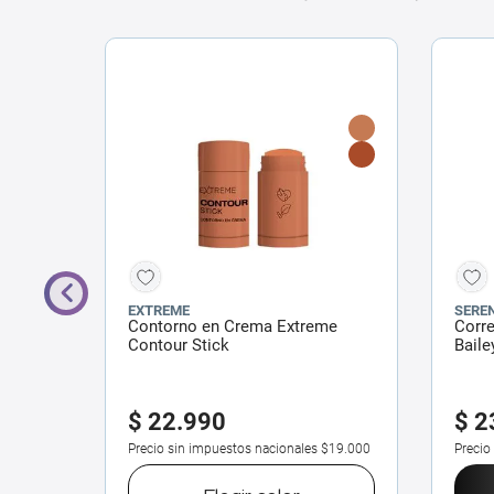
EXTREME
SEREN
Contorno en Crema Extreme
Corre
Contour Stick
Baile
$
22
.
990
$
2
$16.529
Precio sin impuestos nacionales
$19.000
Precio