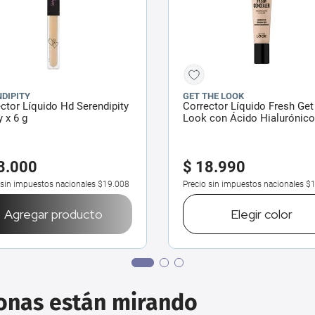
DIPITY
GET THE LOOK
ctor Líquido Hd Serendipity
Corrector Líquido Fresh Get
y x 6 g
Look con Ácido Hialurónico
3
.
000
$
18
.
990
 sin impuestos nacionales
$19.008
Precio sin impuestos nacionales
$1
Agregar producto
Elegir
color
sonas están mirando