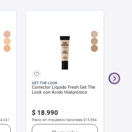
GET THE LOOK
ZAIRA
Corrector Líquido Fresh Get The
Correc
Look con Ácido Hialurónico
3 g
$
18
.
990
$
20
4.041
Precio sin impuestos nacionales
$15.694
Precio 