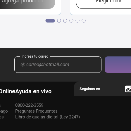
Agregar producto
Elegir
color
Online
Ayuda en vivo
s
0800-222-3559
pago
Preguntas Frecuentes
es
Libro de quejas digital (Ley 2247)