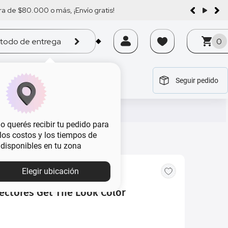
a de $80.000 o más, ¡Envío gratis!
todo de entrega
0
Seguir pedido
tegoría
tegoría
tegoría
tegoría
tegoría
 querés recibir tu pedido para
, los costos y los tiempos de
 disponibles en tu zona
Elegir ubicación
rectores Get The Look Color