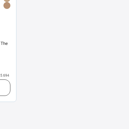
 The
5.694