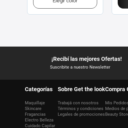
Elegir
color
Categorías
Sobre Get the look
Compra 
Maquillaje
Trabajá con nosotros
Mis Pedido
Skincare
Términos y condiciones
Medios de 
Fragancias
Legales de promociones
Beauty Stor
Electro Belleza
Cuidado Capilar