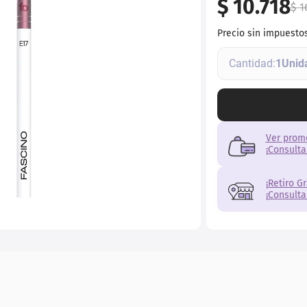
$
10
.
718
r
$
1
Precio sin impuesto
1
Ver prom
¡Consulta
¡Retiro G
¡Consulta