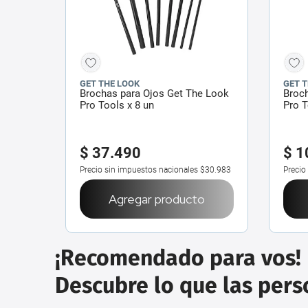
GET THE LOOK
GET 
Brochas para Ojos Get The Look
Broc
Pro Tools x 8 un
Pro 
$
37
.
490
$
1
Precio sin impuestos nacionales
$30.983
Precio
Agregar producto
¡Recomendado para vos!
Descubre lo que las per