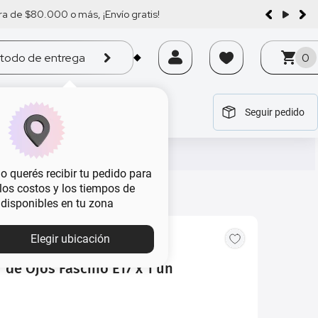
a de $80.000 o más, ¡Envío gratis!
todo de entrega
0
Seguir pedido
tegoría
tegoría
tegoría
tegoría
tegoría
 querés recibir tu pedido para
, los costos y los tiempos de
 disponibles en tu zona
MBA
Elegir ubicación
 de Ojos Fascino E17 x 1 un