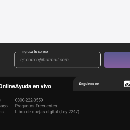
Online
Ayuda en vivo
s
0800-222-3559
pago
Preguntas Frecuentes
es
Libro de quejas digital (Ley 2247)