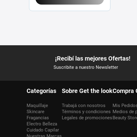
Categorías
Sobre Get the look
Compra 
Maquillaje
Trabajá con nosotros
Mis Pedido
Skincare
Términos y condiciones
Medios de 
Fragancias
Legales de promociones
Beauty Stor
Electro Belleza
Cuidado Capilar
Nuestras Marcas