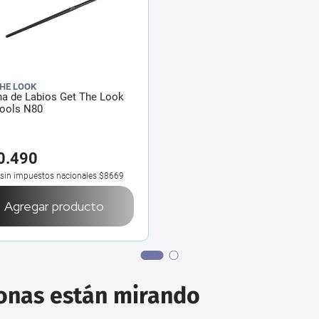
THE LOOK
ha de Labios Get The Look
Tools N80
0
.
490
 sin impuestos nacionales
$8669
Agregar producto
sonas están mirando