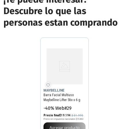
Descubre lo que las
personas estan comprando
MAYBELLINE
Barra Facial Multiuso
Maybelline Lifter Stix x 6 g
-40% Web#29
Precio final
$
19
.
194
$
31
.
990
Precio sin impuestos nacionales
$15.863
Agregar producto