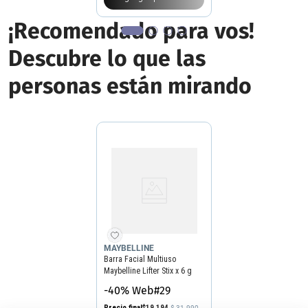
¡Recomendado para vos!
Descubre lo que las
personas están mirando
MAYBELLINE
Barra Facial Multiuso
Maybelline Lifter Stix x 6 g
-40% Web#29
Precio final
$
19
.
194
$
31
.
990