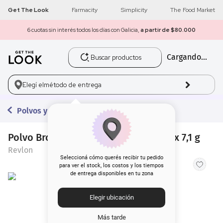
Get The Look
Farmacity
Simplicity
The Food Market
6 cuotas sin interés todos los días con Galicia,
a partir de $80.000
Buscar productos
Cargando...
1
.
get the look
2
.
máscara pestañas
Elegí el
método de entrega
3
.
loreal
Polvos y Bronzer
4
.
brochas
Polvo Bronceador Revlon Skinlights x 7,1 g
Revlon
5
.
corrector
Seleccioná cómo querés recibir tu pedido
para ver el stock, los costos y los tiempos
de entrega disponibles en tu zona
6
.
rubor
Elegir ubicación
7
.
base
Más tarde