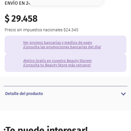
8
.
serum
ENVÍO EN 24 hs | AMBA
9
.
cher
$
29
.
458
10
.
labial
Precio sin impuestos nacionales
$24.345
Ver promos bancarias y medios de pago
¡Consulta las promociones bancarias del día!
¡Retiro Gratis en nuestro Beauty Stores!
¡Consulta tu Beauty Store más cercano!
Detalle del producto
¡Te puede interesar!