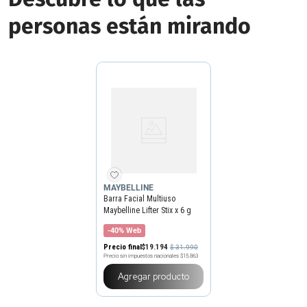
personas están mirando
MAYBELLINE
Barra Facial Multiuso
Maybelline Lifter Stix x 6 g
-40% Web
Precio final
$
19
.
194
$
31
.
990
Precio sin impuestos nacionales
$15.863
Agregar producto