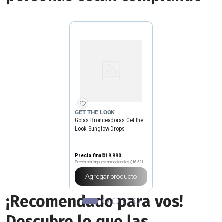
GET THE LOOK
Gotas Bronceadoras Get the
Look Sunglow Drops
Precio final
$
19
.
990
Precio sin impuestos nacionales
$16.521
Agregar producto
¡Recomendado para vos!
Descubre lo que las