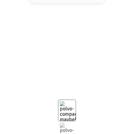
8
.
serum
9
.
cher
10
.
labial