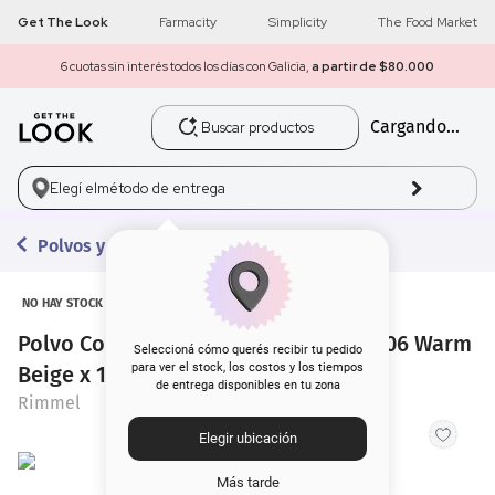
Get The Look
Farmacity
Simplicity
The Food Market
6 cuotas sin interés todos los días con Galicia,
a partir de $80.000
Buscar productos
Cargando...
1
.
get the look
2
.
máscara pestañas
Elegí el
método de entrega
3
.
loreal
Polvos y Bronzer
4
.
brochas
NO HAY STOCK
Polvo Compacto Rimmel Stay Matte 06 Warm
5
.
corrector
Seleccioná cómo querés recibir tu pedido
para ver el stock, los costos y los tiempos
Beige x 14 g
de entrega disponibles en tu zona
6
.
rubor
Rimmel
Elegir ubicación
7
.
serum
Más tarde