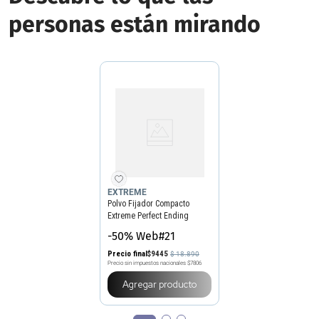
personas están mirando
EXTREME
Polvo Fijador Compacto
Extreme Perfect Ending
-50% Web#21
Precio final
$
9445
$
18
.
890
Precio sin impuestos nacionales
$7806
Agregar producto