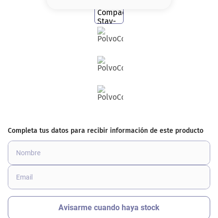
8
.
base
9
.
nyx
10
.
cher