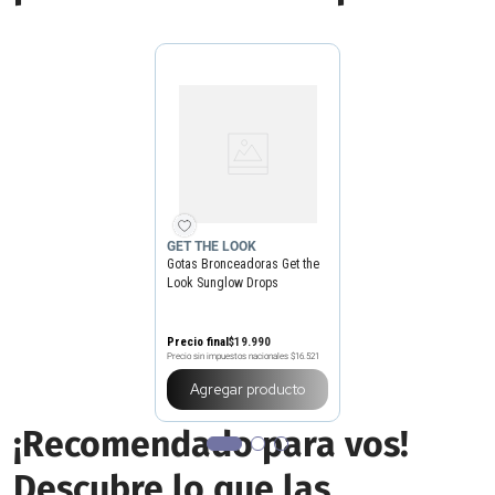
GET THE LOOK
Gotas Bronceadoras Get the
Look Sunglow Drops
Precio final
$
19
.
990
Precio sin impuestos nacionales
$16.521
Agregar producto
¡Recomendado para vos!
Descubre lo que las