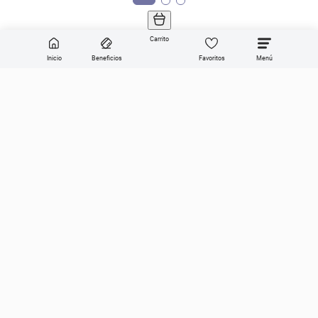
Carrito
Inicio
Beneficios
Favoritos
Enviar
Categorías
Sobre Get the look
Compra online